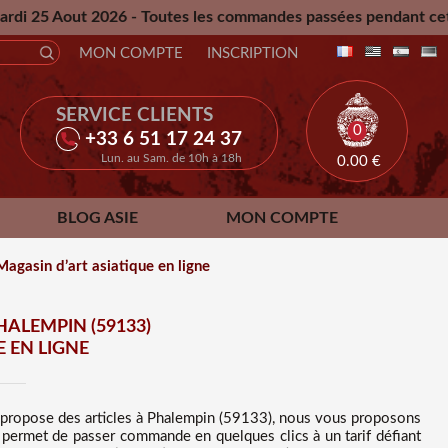
- Toutes les commandes passées pendant cette période seront
MON COMPTE
INSCRIPTION
SERVICE CLIENTS
0
+33 6 51 17 24 37
Lun. au Sam. de 10h à 18h
0.00
€
BLOG ASIE
MON COMPTE
agasin d’art asiatique en ligne
HALEMPIN (59133)
 EN LIGNE
 propose des
articles à Phalempin (59133), nous vous proposons
s permet de passer commande en quelques clics à un tarif défiant