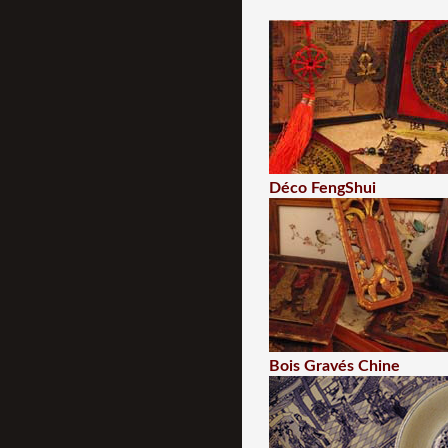
Déco FengShui
Bois Gravés Chine