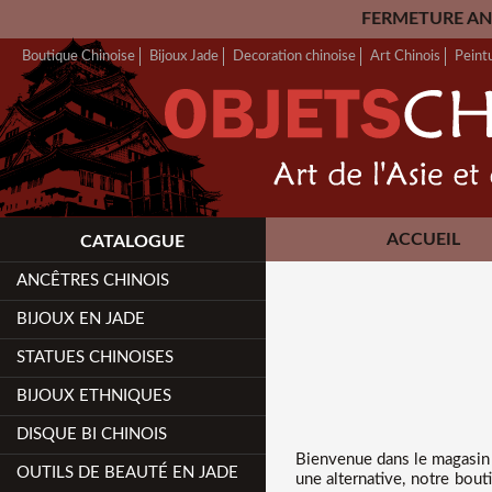
FERMETURE ANNUELLE: Nous serons
Boutique Chinoise
Bijoux Jade
Decoration chinoise
Art Chinois
Peint
ACCUEIL
CATALOGUE
ANCÊTRES CHINOIS
BIJOUX EN JADE
STATUES CHINOISES
BIJOUX ETHNIQUES
DISQUE BI CHINOIS
Bienvenue dans
le magasin
OUTILS DE BEAUTÉ EN JADE
une alternative, notre bout