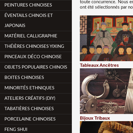
toute concurrence
. Nous
e
PEINTURES CHINOISES
ont été sélectionnés par no
ÉVENTAILS CHINOIS ET
JAPONAIS
MATÉRIEL CALLIGRAPHIE
THÉIÈRES CHINOISES YIXING
PINCEAUX DÉCO CHINOISE
Tableaux Ancêtres
OBJETS POPULAIRES CHINOIS
BOITES CHINOISES
MINORITÉS ETHNIQUES
ATELIERS CRÉATIFS (DIY)
TABATIÈRES CHINOISES
Bijoux Tribaux
PORCELAINE CHINOISES
FENG SHUI