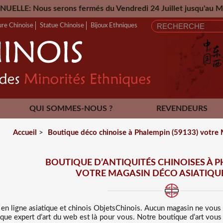
 fermés du Vendredi 24 Juillet jusqu'au Mardi 25 Aout 2026 
ure Chinoise
Statue Chinoise
Bijoux Ethniques
QUI SOMMES-NOUS ?
REVENDEURS
CONTACT
Accueil
>
Boutique déco chinoise à Phalempin (59133) votre M
BOUTIQUE D’ANTIQUITÉS CHINOISES À P
VOTRE MAGASIN DÉCO ASIATIQUE
 en ligne asiatique et chinois
ObjetsChinois. Aucun magasin ne vous
ique expert d’art du web est là pour vous. Notre boutique d’art vou