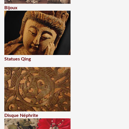
Bijoux
Statues Qing
Disque Néphrite