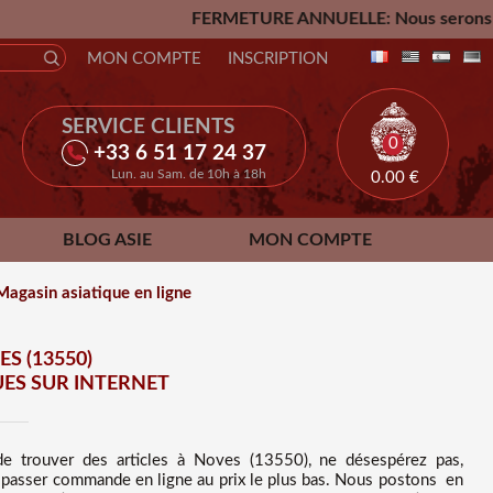
FERMETURE ANNUELLE: Nous serons fermés du Vendredi 24
MON COMPTE
INSCRIPTION
SERVICE CLIENTS
0
+33 6 51 17 24 37
Lun. au Sam. de 10h à 18h
0.00
€
BLOG ASIE
MON COMPTE
Magasin asiatique en ligne
S (13550)
ES SUR INTERNET
 de trouver des
articles à Noves (13550), ne désespérez pas,
e passer commande en ligne au prix le plus bas
. Nous
postons en