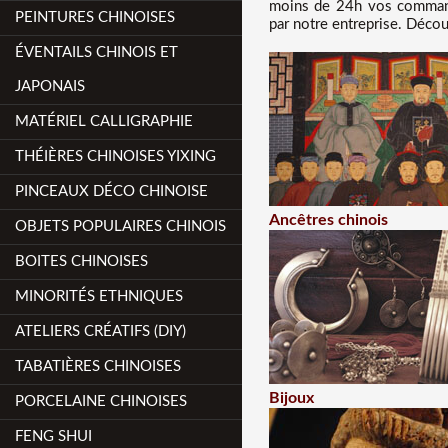
moins de 24h vos commande
PEINTURES CHINOISES
par notre entreprise. Décou
ÉVENTAILS CHINOIS ET
JAPONAIS
MATÉRIEL CALLIGRAPHIE
THÉIÈRES CHINOISES YIXING
PINCEAUX DÉCO CHINOISE
Ancêtres chinois
OBJETS POPULAIRES CHINOIS
BOITES CHINOISES
MINORITÉS ETHNIQUES
ATELIERS CRÉATIFS (DIY)
TABATIÈRES CHINOISES
Bijoux
PORCELAINE CHINOISES
FENG SHUI