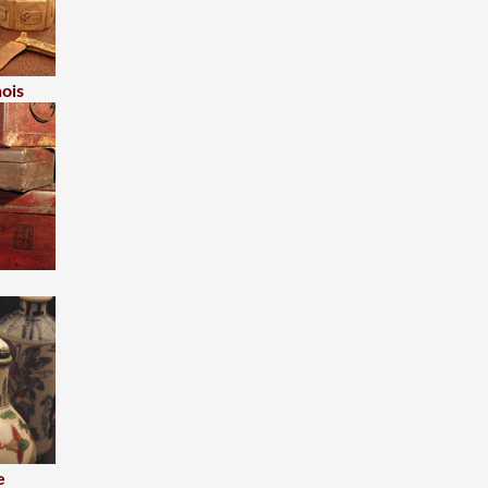
nois
e