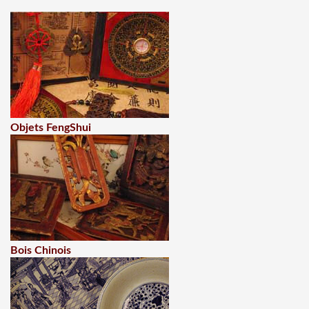
Objets FengShui
Bois Chinois