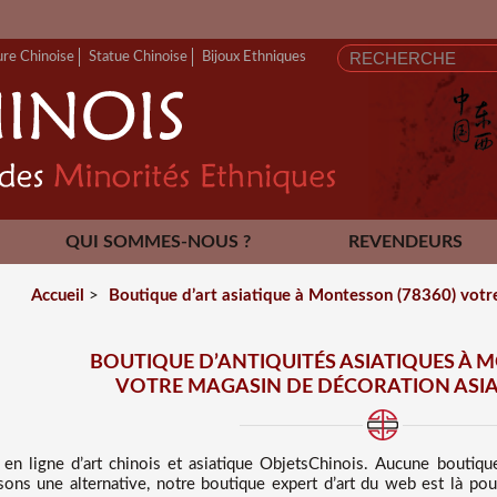
ure Chinoise
Statue Chinoise
Bijoux Ethniques
QUI SOMMES-NOUS ?
REVENDEURS
CONTACT
Accueil
>
Boutique d’art asiatique à Montesson (78360) votre
BOUTIQUE D’ANTIQUITÉS ASIATIQUES À M
VOTRE MAGASIN DE DÉCORATION ASIA
 en ligne d’art chinois et asiatique
ObjetsChinois. Aucune boutiqu
ns une alternative, notre boutique expert d’art du web est là pou