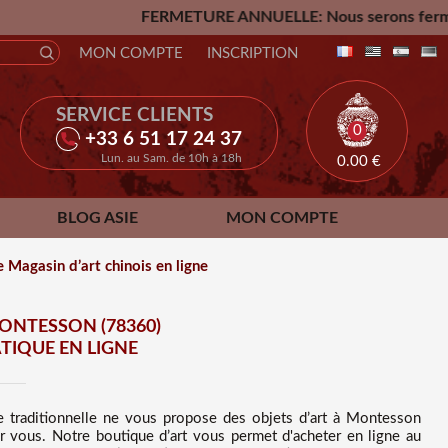
FERMETURE ANNUELLE: Nous serons fermés du Vendredi 24 Jui
MON COMPTE
INSCRIPTION
SERVICE CLIENTS
0
+33 6 51 17 24 37
Lun. au Sam. de 10h à 18h
0.00
€
BLOG ASIE
MON COMPTE
 Magasin d’art chinois en ligne
ONTESSON (78360)
TIQUE EN LIGNE
e traditionnelle ne vous propose des
objets d’art à Montesson
r vous. Notre boutique d’art vous permet d'acheter en ligne au