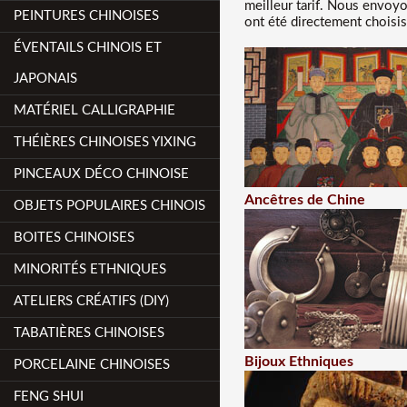
meilleur tarif
. Nous
envoyon
PEINTURES CHINOISES
ont été directement choisis
ÉVENTAILS CHINOIS ET
JAPONAIS
MATÉRIEL CALLIGRAPHIE
THÉIÈRES CHINOISES YIXING
PINCEAUX DÉCO CHINOISE
Ancêtres de Chine
OBJETS POPULAIRES CHINOIS
BOITES CHINOISES
MINORITÉS ETHNIQUES
ATELIERS CRÉATIFS (DIY)
TABATIÈRES CHINOISES
Bijoux Ethniques
PORCELAINE CHINOISES
FENG SHUI