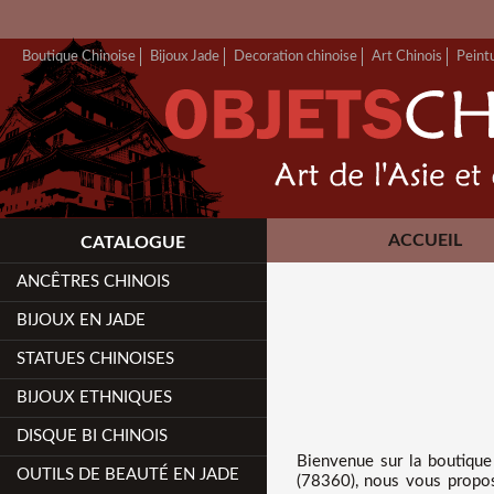
Boutique Chinoise
Bijoux Jade
Decoration chinoise
Art Chinois
Peint
ACCUEIL
CATALOGUE
ANCÊTRES CHINOIS
BIJOUX EN JADE
STATUES CHINOISES
BIJOUX ETHNIQUES
DISQUE BI CHINOIS
Bienvenue sur
la boutique
OUTILS DE BEAUTÉ EN JADE
(78360), nous vous proposo