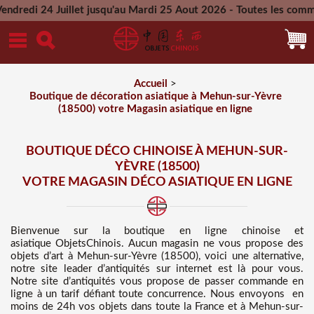
llet jusqu'au Mardi 25 Aout 2026 - Toutes les commandes passé
Mercredi 26 Aout 2026
Accueil
>
Boutique de décoration asiatique à Mehun-sur-Yèvre
(18500) votre Magasin asiatique en ligne
BOUTIQUE DÉCO CHINOISE À MEHUN-SUR-
YÈVRE (18500)
VOTRE MAGASIN DÉCO ASIATIQUE EN LIGNE
Bienvenue sur
la boutique en ligne chinoise et
asiatique
ObjetsChinois. Aucun magasin ne vous propose des
objets d’art à Mehun-sur-Yèvre (18500), voici une alternative,
notre site leader d’antiquités sur internet est là pour vous.
Notre site d’antiquités vous propose de passer commande en
ligne à un tarif défiant toute concurrence
. Nous
envoyons en
moins de 24h vos objets dans toute la France et à Mehun-sur-