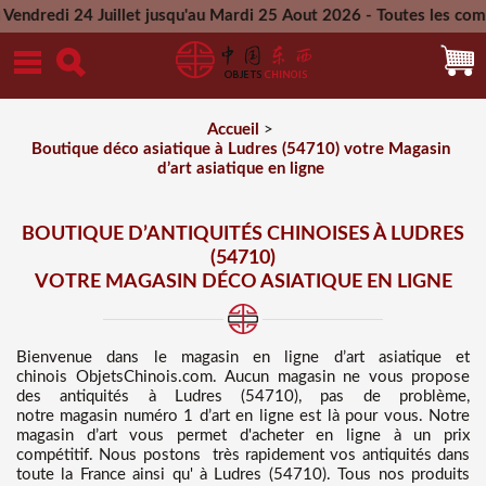
illet jusqu'au Mardi 25 Aout 2026 - Toutes les commandes pass
Mercredi 26 Aout 2026
Accueil
>
Boutique déco asiatique à Ludres (54710) votre Magasin
d’art asiatique en ligne
BOUTIQUE D’ANTIQUITÉS CHINOISES À LUDRES
(54710)
VOTRE MAGASIN DÉCO ASIATIQUE EN LIGNE
Bienvenue dans
le magasin en ligne d’art asiatique et
chinois
ObjetsChinois.com. Aucun magasin ne vous propose
des
antiquités à Ludres (54710), pas de problème,
notre magasin numéro 1 d’art en ligne est là pour vous. Notre
magasin d’art vous permet d'acheter en ligne à un prix
compétitif
. Nous
postons très rapidement vos antiquités dans
toute la France ainsi qu' à Ludres (54710). Tous nos produits