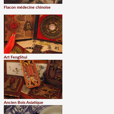
Flacon médecine chinoise
Art FengShui
Ancien Bois Asiatique