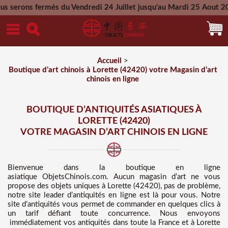
s du Vendredi 24 Juillet jusqu'au Mardi 25 Aout 2026 - Toutes
Mercredi 26 Aout 2026
Accueil
>
Boutique d’art chinois à Lorette (42420) votre Magasin d’art
chinois en ligne
BOUTIQUE D’ANTIQUITÉS ASIATIQUES À
LORETTE (42420)
VOTRE MAGASIN D’ART CHINOIS EN LIGNE
Bienvenue dans
la boutique en ligne
asiatique
ObjetsChinois.com. Aucun magasin d’art ne vous
propose des
objets uniques à Lorette (42420), pas de problème,
notre site leader d’antiquités en ligne est là pour vous. Notre
site d’antiquités vous permet de commander en quelques clics à
un tarif défiant toute concurrence
. Nous
envoyons
immédiatement vos antiquités dans toute la France et à Lorette