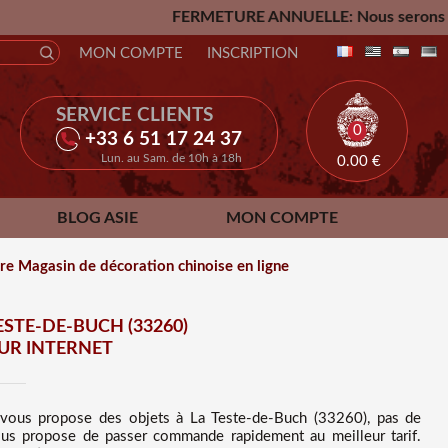
FERMETURE ANNUELLE: Nous serons fermés du Vendredi 24
MON COMPTE
INSCRIPTION
SERVICE CLIENTS
0
+33 6 51 17 24 37
Lun. au Sam. de 10h à 18h
0.00
€
BLOG ASIE
MON COMPTE
re Magasin de décoration chinoise en ligne
STE-DE-BUCH (33260)
UR INTERNET
e vous propose des
objets à La Teste-de-Buch (33260), pas de
 vous propose de passer commande rapidement au meilleur tarif
.