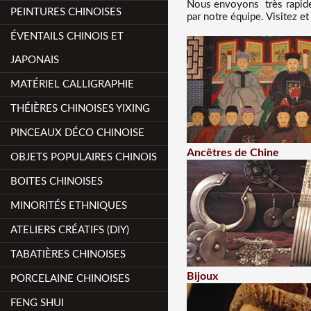
Nous
envoyons très rapide
PEINTURES CHINOISES
par notre équipe. Visitez e
ÉVENTAILS CHINOIS ET
JAPONAIS
MATÉRIEL CALLIGRAPHIE
THÉIÈRES CHINOISES YIXING
PINCEAUX DÉCO CHINOISE
Ancêtres de Chine
OBJETS POPULAIRES CHINOIS
BOITES CHINOISES
MINORITÉS ETHNIQUES
ATELIERS CRÉATIFS (DIY)
TABATIÈRES CHINOISES
Bijoux
PORCELAINE CHINOISES
FENG SHUI