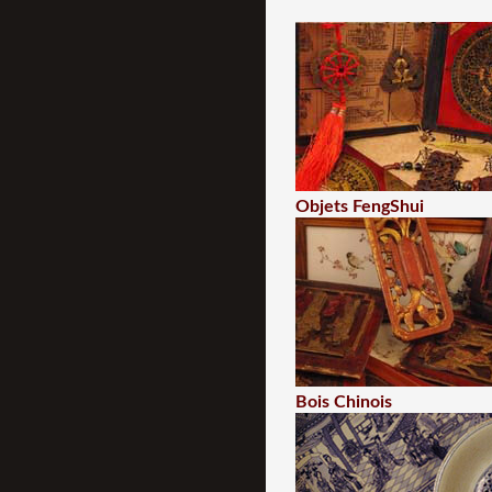
Objets FengShui
Bois Chinois