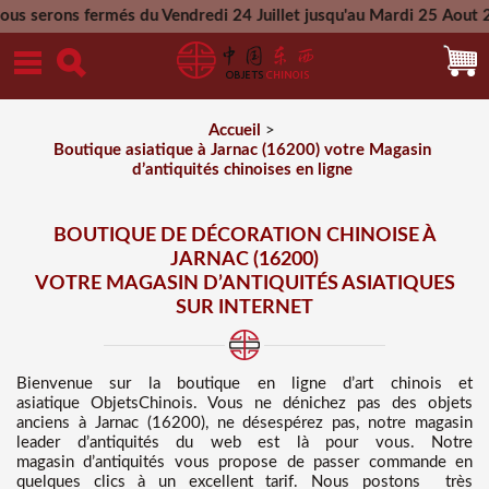
és du Vendredi 24 Juillet jusqu'au Mardi 25 Aout 2026 - Toute
Mercredi 26 Aout 2026
Accueil
>
Boutique asiatique à Jarnac (16200) votre Magasin
d’antiquités chinoises en ligne
BOUTIQUE DE DÉCORATION CHINOISE À
JARNAC (16200)
VOTRE MAGASIN D’ANTIQUITÉS ASIATIQUES
SUR INTERNET
Bienvenue sur
la boutique en ligne d’art chinois et
asiatique
ObjetsChinois. Vous ne dénichez pas des
objets
anciens à Jarnac (16200), ne désespérez pas, notre magasin
leader d’antiquités du web est là pour vous. Notre
magasin d’antiquités vous propose de passer commande en
quelques clics à un excellent tarif
. Nous
postons très