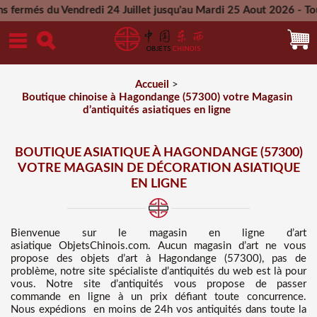
ndredi 24 Juillet jusqu'au Mardi 25 Aout 2026 - Toutes les co
Mercredi 26 Aout 2026
Accueil
>
Boutique chinoise à Hagondange (57300) votre Magasin
d’antiquités asiatiques en ligne
BOUTIQUE ASIATIQUE À HAGONDANGE (57300)
VOTRE MAGASIN DE DÉCORATION ASIATIQUE
EN LIGNE
Bienvenue sur
le magasin en ligne d’art
asiatique
ObjetsChinois.com. Aucun magasin d’art ne vous
propose des
objets d’art à Hagondange (57300), pas de
problème, notre site spécialiste d’antiquités du web est là pour
vous. Notre site d’antiquités vous propose de passer
commande en ligne à un prix défiant toute concurrence
.
Nous
expédions en moins de 24h vos antiquités dans toute la