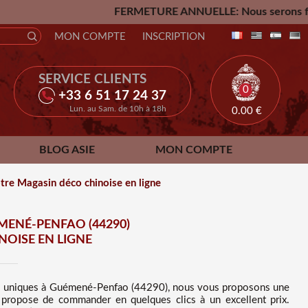
FERMETURE ANNUELLE: Nous serons fermés du Vendredi 24 
MON COMPTE
INSCRIPTION
SERVICE CLIENTS
0
+33 6 51 17 24 37
Lun. au Sam. de 10h à 18h
0.00
€
BLOG ASIE
MON COMPTE
re Magasin déco chinoise en ligne
MENÉ-PENFAO (44290)
OISE EN LIGNE
s uniques à Guémené-Penfao (44290), nous vous proposons une
s propose de commander en quelques clics à un excellent prix
.