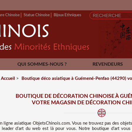
ure Chinoise
Statue Chinoise
Bijoux Ethniques
QUI SOMMES-NOUS ?
REVENDEURS
CONTACT
Accueil
>
Boutique déco asiatique à Guémené-Penfao (44290) vot
BOUTIQUE DE DÉCORATION CHINOISE À GUÉ
VOTRE MAGASIN DE DÉCORATION CHIN
n ligne asiatique
ObjetsChinois.com. Vous ne trouvez pas des
objet
ue leader d’art du web est là pour vous. Notre boutique d’art vou