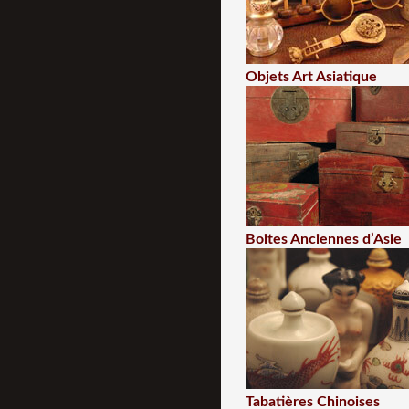
Objets Art Asiatique
Boites Anciennes d’Asie
Tabatières Chinoises