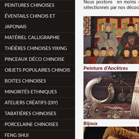
Nous
postons en moins d
PEINTURES CHINOISES
sélectionnés par nos décora
ÉVENTAILS CHINOIS ET
JAPONAIS
MATÉRIEL CALLIGRAPHIE
THÉIÈRES CHINOISES YIXING
PINCEAUX DÉCO CHINOISE
Peinture d’Ancêtres
OBJETS POPULAIRES CHINOIS
BOITES CHINOISES
MINORITÉS ETHNIQUES
ATELIERS CRÉATIFS (DIY)
TABATIÈRES CHINOISES
Bijoux
PORCELAINE CHINOISES
FENG SHUI