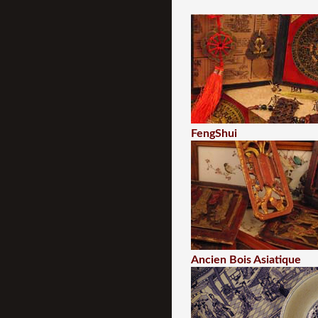
FengShui
Ancien Bois Asiatique