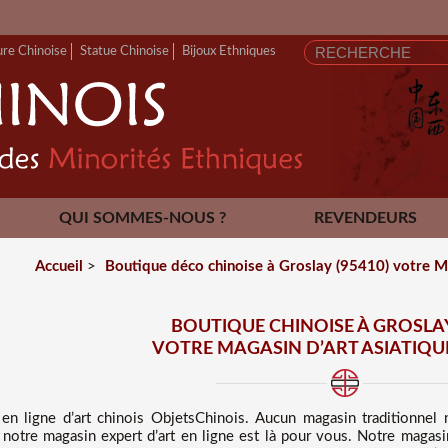
ure Chinoise
Statue Chinoise
Bijoux Ethniques
QUI SOMMES-NOUS ?
REVENDEURS
CONTACT
Accueil
>
Boutique déco chinoise à Groslay (95410) votre Ma
BOUTIQUE CHINOISE À GROSLAY
VOTRE MAGASIN D’ART ASIATIQUE
en ligne d’art chinois
ObjetsChinois. Aucun magasin traditionne
 notre magasin expert d’art en ligne est là pour vous. Notre magasi