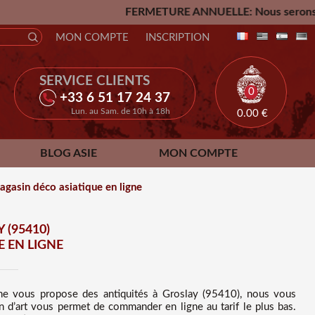
FERMETURE ANNUELLE: Nous serons fermés du Vendredi 24
MON COMPTE
INSCRIPTION
SERVICE CLIENTS
0
+33 6 51 17 24 37
Lun. au Sam. de 10h à 18h
0.00
€
BLOG ASIE
MON COMPTE
gasin déco asiatique en ligne
 (95410)
 EN LIGNE
l ne vous propose des
antiquités à Groslay (95410), nous vous
n d’art vous permet de commander en ligne au tarif le plus bas
.