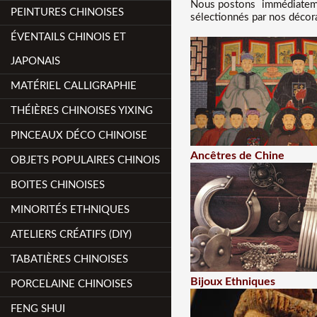
Nous
postons immédiateme
PEINTURES CHINOISES
sélectionnés par nos décora
ÉVENTAILS CHINOIS ET
JAPONAIS
MATÉRIEL CALLIGRAPHIE
THÉIÈRES CHINOISES YIXING
PINCEAUX DÉCO CHINOISE
Ancêtres de Chine
OBJETS POPULAIRES CHINOIS
BOITES CHINOISES
MINORITÉS ETHNIQUES
ATELIERS CRÉATIFS (DIY)
TABATIÈRES CHINOISES
Bijoux Ethniques
PORCELAINE CHINOISES
FENG SHUI