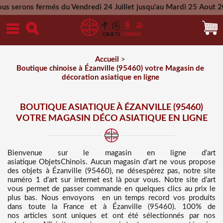
s du Vendredi 24 Juillet jusqu'au Mardi 25 Aout 2026 - Toutes
Mercredi 26 Aout 2026
Accueil
>
Boutique chinoise à Ézanville (95460) votre Magasin de
décoration asiatique en ligne
BOUTIQUE ASIATIQUE À ÉZANVILLE (95460)
VOTRE MAGASIN DÉCO ASIATIQUE EN LIGNE
Bienvenue sur
le magasin en ligne d’art
asiatique
ObjetsChinois. Aucun magasin d’art ne vous propose
des
objets à Ézanville (95460), ne désespérez pas, notre site
numéro 1 d’art sur internet est là pour vous. Notre site d’art
vous permet de passer commande en quelques clics au prix le
plus bas
. Nous
envoyons en un temps record vos produits
dans toute la France et à Ézanville (95460). 100% de
nos articles sont uniques et ont été sélectionnés par nos