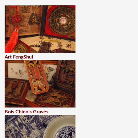
Art FengShui
Bois Chinois Gravés