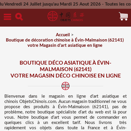
Juillet jusqu'au Mardi 25 Aout 2026 - Toutes les commandes pa
Mercredi 26 Aout 2026
Accueil
>
Boutique de décoration chinoise à Évin-Malmaison (62141)
votre Magasin d’art asiatique en ligne
BOUTIQUE DÉCO ASIATIQUE À ÉVIN-
MALMAISON (62141)
VOTRE MAGASIN DÉCO CHINOISE EN LIGNE
Bienvenue dans
le magasin en ligne d’art asiatique et
chinois
ObjetsChinois.com. Aucun magasin traditionnel ne vous
propose des
produits à Évin-Malmaison (62141), pas de
problème, notre boutique spécialiste d’art du web est là pour
vous. Notre boutique d’art vous permet de commander en
quelques clics à un excellent tarif
. Nous
livrons très
rapidement vos objets dans toute la France et à Évin-