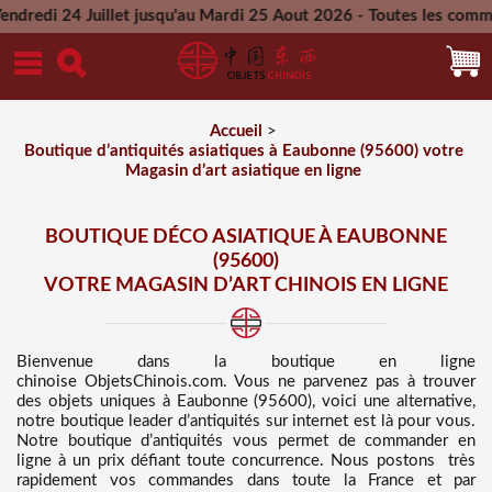
llet jusqu'au Mardi 25 Aout 2026 - Toutes les commandes passé
Mercredi 26 Aout 2026
Accueil
>
Boutique d’antiquités asiatiques à Eaubonne (95600) votre
Magasin d’art asiatique en ligne
BOUTIQUE DÉCO ASIATIQUE À EAUBONNE
(95600)
VOTRE MAGASIN D’ART CHINOIS EN LIGNE
Bienvenue dans
la boutique en ligne
chinoise
ObjetsChinois.com. Vous ne parvenez pas à trouver
des
objets uniques à Eaubonne (95600), voici une alternative,
notre boutique leader d’antiquités sur internet est là pour vous.
Notre boutique d’antiquités vous permet de commander en
ligne à un prix défiant toute concurrence
. Nous
postons très
rapidement vos commandes dans toute la France et par