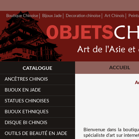
Boutique Chinoise
Bijoux Jade
Decoration chinoise
Art Chinois
Peint
ACCUEIL
CATALOGUE
ANCÊTRES CHINOIS
A
BIJOUX EN JADE
STATUES CHINOISES
BIJOUX ETHNIQUES
DISQUE BI CHINOIS
Bienvenue dans
la boutiq
OUTILS DE BEAUTÉ EN JADE
spécialiste d’art sur inter