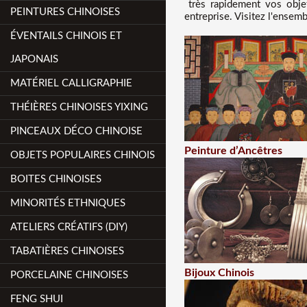
très rapidement vos objet
PEINTURES CHINOISES
entreprise. Visitez l'ensem
ÉVENTAILS CHINOIS ET
JAPONAIS
MATÉRIEL CALLIGRAPHIE
THÉIÈRES CHINOISES YIXING
PINCEAUX DÉCO CHINOISE
Peinture d’Ancêtres
OBJETS POPULAIRES CHINOIS
BOITES CHINOISES
MINORITÉS ETHNIQUES
ATELIERS CRÉATIFS (DIY)
TABATIÈRES CHINOISES
Bijoux Chinois
PORCELAINE CHINOISES
FENG SHUI