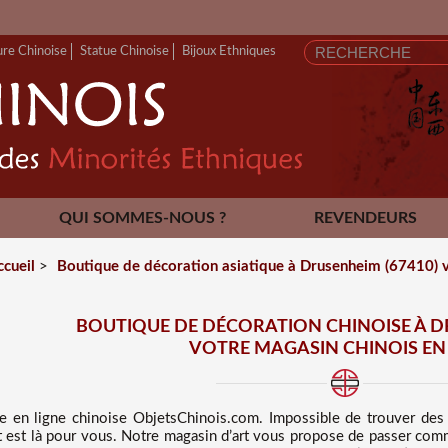
ure Chinoise
Statue Chinoise
Bijoux Ethniques
QUI SOMMES-NOUS ?
REVENDEURS
CONTACT
ccueil
>
Boutique de décoration asiatique à Drusenheim (67410) vo
BOUTIQUE DE DÉCORATION CHINOISE À D
VOTRE MAGASIN CHINOIS EN
ue en ligne chinoise
ObjetsChinois.com. Impossible de trouver de
net est là pour vous. Notre magasin d’art vous propose de passer com