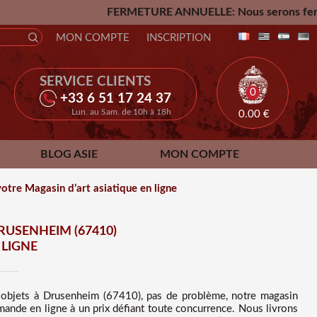
FERMETURE ANNUELLE: Nous serons fermés du Vendredi 24 Ju
MON COMPTE
INSCRIPTION
SERVICE CLIENTS
0
+33 6 51 17 24 37
Lun. au Sam. de 10h à 18h
0.00
€
BLOG ASIE
MON COMPTE
tre Magasin d’art asiatique en ligne
RUSENHEIM (67410)
 LIGNE
s
objets à Drusenheim (67410), pas de problème, notre magasin
mande en ligne à un prix défiant toute concurrence
. Nous
livrons