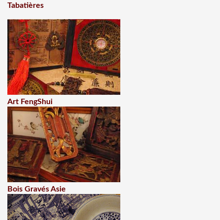
Tabatières
Art FengShui
Bois Gravés Asie