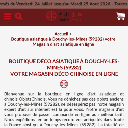
di 24 Juillet jusqu'au Mardi 25 Aout 2026 - Toutes les comman
Mercredi 26 Aout 2026
Accueil
>
Boutique asiatique à Douchy-les-Mines (59282) votre
Magasin d’art asiatique en ligne
BOUTIQUE DÉCO ASIATIQUE À DOUCHY-LES-
MINES (59282)
VOTRE MAGASIN DÉCO CHINOISE EN LIGNE
Bienvenue sur
la boutique en ligne d’art asiatique et
chinois
ObjetsChinois. Vous ne dénichez pas des
objets anciens
à Douchy-les-Mines (59282), ne désespérez pas, notre magasin
expert d’art sur internet est là pour vous. Notre magasin d’art
vous propose de passer commande en ligne au meilleur tarif
.
Nous
expédions en un temps record vos antiquités dans toute
la France ainsi qu' à Douchy-les-Mines (59282). La totalité de