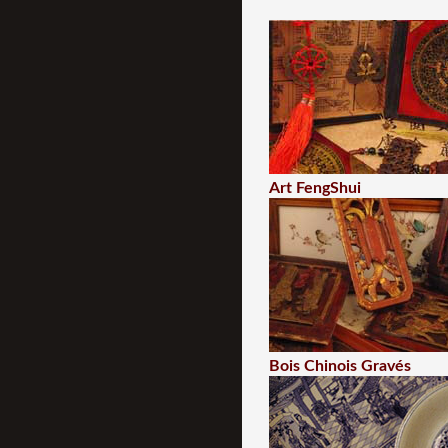
Art FengShui
Bois Chinois Gravés