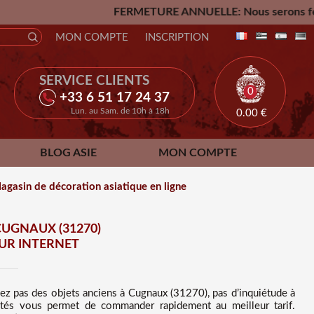
FERMETURE ANNUELLE: Nous serons fermés du Vendredi 24 
MON COMPTE
INSCRIPTION
SERVICE CLIENTS
0
+33 6 51 17 24 37
Lun. au Sam. de 10h à 18h
0.00
€
BLOG ASIE
MON COMPTE
agasin de décoration asiatique en ligne
CUGNAUX (31270)
UR INTERNET
hez pas des
objets anciens à Cugnaux (31270), pas d’inquiétude à
quités vous permet de commander rapidement au meilleur tarif
.