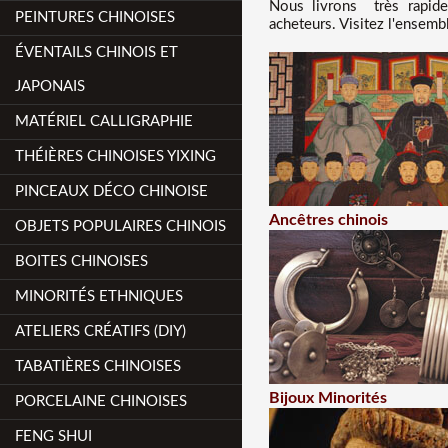
Nous
livrons très rapid
PEINTURES CHINOISES
acheteurs. Visitez l'ensemb
ÉVENTAILS CHINOIS ET
JAPONAIS
MATÉRIEL CALLIGRAPHIE
THÉIÈRES CHINOISES YIXING
PINCEAUX DÉCO CHINOISE
Ancêtres chinois
OBJETS POPULAIRES CHINOIS
BOITES CHINOISES
MINORITÉS ETHNIQUES
ATELIERS CRÉATIFS (DIY)
TABATIÈRES CHINOISES
Bijoux Minorités
PORCELAINE CHINOISES
FENG SHUI