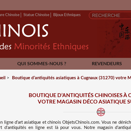
ure Chinoise
Statue Chinoise
Bijoux Ethniques
QUI SOMMES-NOUS ?
REVENDEURS
CONTACT
eil
>
Boutique d’antiquités asiatiques à Cugnaux (31270) votre M
BOUTIQUE D’ANTIQUITÉS CHINOISES À 
VOTRE MAGASIN DÉCO ASIATIQUE S
n ligne d’art asiatique et chinois
ObjetsChinois.com. Vous ne dénic
rt d’antiquités en ligne est là pour vous. Notre magasin d’anti