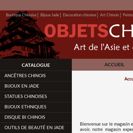
Boutique Chinoise
Bijoux Jade
Decoration chinoise
Art Chinois
Peint
ACCUEIL
CATALOGUE
ANCÊTRES CHINOIS
Accu
BIJOUX EN JADE
STATUES CHINOISES
BIJOUX ETHNIQUES
DISQUE BI CHINOIS
Bienvenue sur
le magasin e
OUTILS DE BEAUTÉ EN JADE
avoir, notre magasin expe