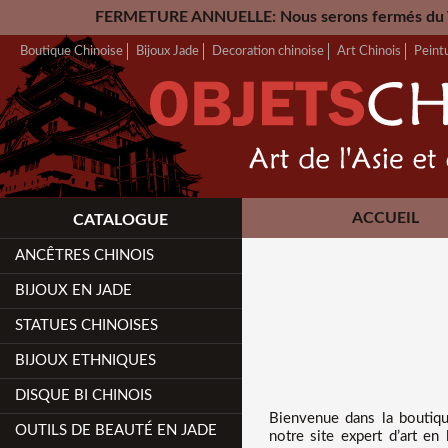
TURE ANNUELLE: Nous serons fermés du Vendredi 24 Juillet ju
Boutique Chinoise
Bijoux Jade
Decoration chinoise
Art Chinois
Peint
ACCUEIL
CATALOGUE
ANCÊTRES CHINOIS
BIJOUX EN JADE
STATUES CHINOISES
BIJOUX ETHNIQUES
DISQUE BI CHINOIS
Bienvenue dans
la boutiq
OUTILS DE BEAUTÉ EN JADE
notre site expert d’art en