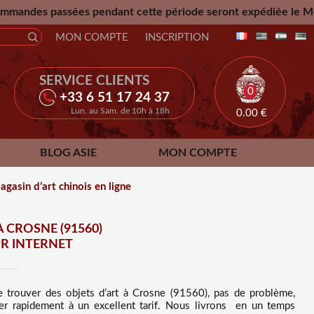
endant cette période seront expédiée le Mercredi 26 Aout 20
MON COMPTE
INSCRIPTION
SERVICE CLIENTS
0
+33 6 51 17 24 37
Lun. au Sam. de 10h à 18h
0.00
€
BLOG ASIE
MON COMPTE
gasin d’art chinois en ligne
 CROSNE (91560)
UR INTERNET
e trouver des
objets d’art à Crosne (91560), pas de problème,
r rapidement à un excellent tarif
. Nous
livrons en un temps