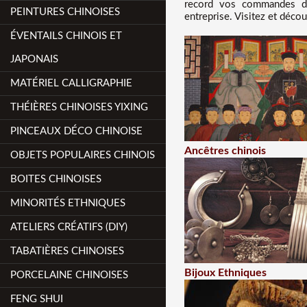
record vos commandes dan
PEINTURES CHINOISES
entreprise. Visitez et décou
ÉVENTAILS CHINOIS ET
JAPONAIS
MATÉRIEL CALLIGRAPHIE
THÉIÈRES CHINOISES YIXING
PINCEAUX DÉCO CHINOISE
Ancêtres chinois
OBJETS POPULAIRES CHINOIS
BOITES CHINOISES
MINORITÉS ETHNIQUES
ATELIERS CRÉATIFS (DIY)
TABATIÈRES CHINOISES
Bijoux Ethniques
PORCELAINE CHINOISES
FENG SHUI