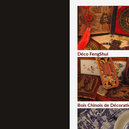
Déco FengShui
Bois Chinois de Décorati