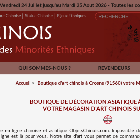
squ'au Mardi 25 Aout 2026 - Toutes les commandes passées p
ure Chinoise
Statue Chinoise
Bijoux Ethniques
QUI SOMMES-NOUS ?
REVENDEURS
CONTACT
Accueil
>
Boutique d’art chinois à Crosne (91560) votre Ma
BOUTIQUE DE DÉCORATION ASIATIQUE À
VOTRE MAGASIN D’ART CHINOIS S
ue en ligne chinoise et asiatique
ObjetsChinois.com. Impossible d
 ligne est là pour vous. Notre site d’art vous permet de commande