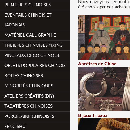
Nous
envoyons en moins d
PEINTURES CHINOISES
été choisis par nos acheteu
ÉVENTAILS CHINOIS ET
JAPONAIS
MATÉRIEL CALLIGRAPHIE
THÉIÈRES CHINOISES YIXING
PINCEAUX DÉCO CHINOISE
Ancêtres de Chine
OBJETS POPULAIRES CHINOIS
BOITES CHINOISES
MINORITÉS ETHNIQUES
ATELIERS CRÉATIFS (DIY)
TABATIÈRES CHINOISES
Bijoux Tribaux
PORCELAINE CHINOISES
FENG SHUI