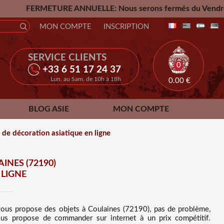
ANNUELLE: Nous serons fermés du Vendredi 24 Juillet jusqu'
MON COMPTE
INSCRIPTION
SERVICE CLIENTS
0
+33 6 51 17 24 37
Lun. au Sam. de 10h à 18h
0.00
€
BLOG ASIE
MON COMPTE
de décoration asiatique en ligne
INES (72190)
 LIGNE
 vous propose des
objets à Coulaines (72190), pas de problème,
ous propose de commander sur internet à un prix compétitif
.