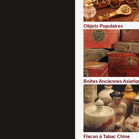
Objets Populaires
Boites Anciennes Asiatiq
Flacon à Tabac Chine