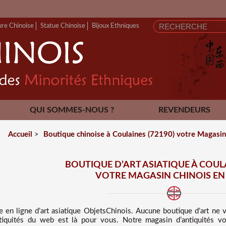
FERMETURE 
ure Chinoise
Statue Chinoise
Bijoux Ethniques
QUI SOMMES-NOUS ?
REVENDEURS
CONTACT
Accueil
>
Boutique chinoise à Coulaines (72190) votre Magasin 
BOUTIQUE D’ART ASIATIQUE À COULA
VOTRE MAGASIN CHINOIS EN
e en ligne d’art asiatique
ObjetsChinois. Aucune boutique d’art ne
ntiquités du web est là pour vous. Notre magasin d’antiquités v