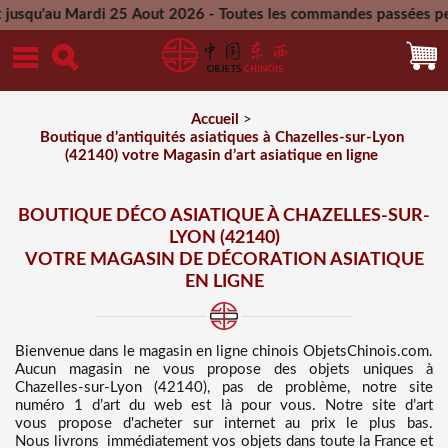
rdi 25 Aout 2026 - Toutes les commandes passées pendant cette 
redi 26 Aout 2026
Accueil
>
Boutique d’antiquités asiatiques à Chazelles-sur-Lyon
(42140) votre Magasin d’art asiatique en ligne
BOUTIQUE DÉCO ASIATIQUE À CHAZELLES-SUR-
LYON (42140)
VOTRE MAGASIN DE DÉCORATION ASIATIQUE
EN LIGNE
Bienvenue dans
le magasin en ligne chinois
ObjetsChinois.com.
Aucun magasin ne vous propose des
objets uniques à
Chazelles-sur-Lyon (42140), pas de problème, notre site
numéro 1 d’art du web est là pour vous. Notre site d’art
vous propose d'acheter sur internet au prix le plus bas
.
Nous
livrons immédiatement vos objets dans toute la France et