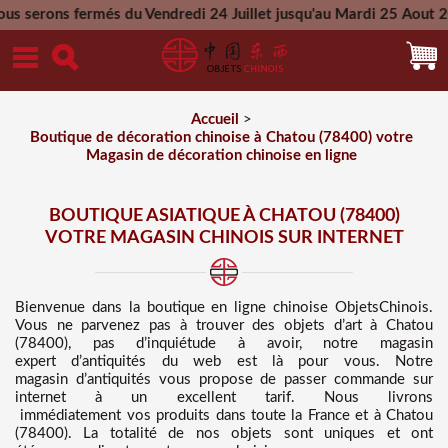
és du Vendredi 24 Juillet jusqu'au Mardi 25 Aout 2026 - Toute
Mercredi 26 Aout 2026
Accueil
>
Boutique de décoration chinoise à Chatou (78400) votre
Magasin de décoration chinoise en ligne
BOUTIQUE ASIATIQUE À CHATOU (78400)
VOTRE MAGASIN CHINOIS SUR INTERNET
Bienvenue dans
la boutique en ligne chinoise
ObjetsChinois.
Vous ne parvenez pas à trouver des
objets d’art à Chatou
(78400), pas d’inquiétude à avoir, notre magasin
expert d’antiquités du web est là pour vous. Notre
magasin d’antiquités vous propose de passer commande sur
internet à un excellent tarif
. Nous
livrons
immédiatement vos produits dans toute la France et à Chatou
(78400). La totalité de nos objets sont uniques et ont