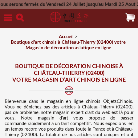
és du Vendredi 24 Juillet jusqu'au Mardi 25 Aout 2026 - Toute
Mercredi 26 Aout 2026
Accueil
>
Boutique d’art chinois à Château-Thierry (02400) votre
Magasin de décoration asiatique en ligne
BOUTIQUE DE DÉCORATION CHINOISE À
CHÂTEAU-THIERRY (02400)
VOTRE MAGASIN D’ART CHINOIS EN LIGNE
Bienvenue dans
le magasin en ligne chinois
ObjetsChinois.
Vous ne dénichez pas des
articles à Château-Thierry (02400),
pas de problème, notre magasin expert d’art du web est là pour
vous. Notre magasin d’art vous propose de passer
commande rapidement à un tarif compétitif
. Nous
expédions en
un temps record vos produits dans toute la France et à Château-
Thierry (02400). La totalité de nos articles sont uniques et ont