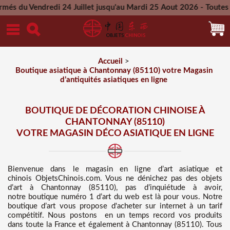
i 24 Juillet jusqu'au Mardi 25 Aout 2026 - Toutes les command
Mercredi 26 Aout 2026
Accueil
>
Boutique asiatique à Chantonnay (85110) votre Magasin
d’antiquités asiatiques en ligne
BOUTIQUE DE DÉCORATION CHINOISE À
CHANTONNAY (85110)
VOTRE MAGASIN DÉCO ASIATIQUE EN LIGNE
Bienvenue dans
le magasin en ligne d’art asiatique et
chinois
ObjetsChinois.com. Vous ne dénichez pas des
objets
d’art à Chantonnay (85110), pas d’inquiétude à avoir,
notre boutique numéro 1 d’art du web est là pour vous. Notre
boutique d’art vous propose d'acheter sur internet à un tarif
compétitif
. Nous
postons en un temps record vos produits
dans toute la France et également à Chantonnay (85110). Tous