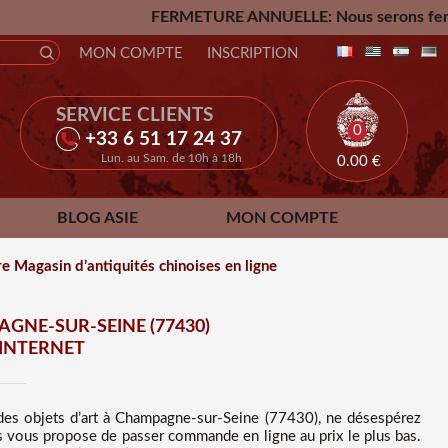
FERMETURE ANNUELLE: Nous serons fermés du Vendredi 24 Jui
MON COMPTE
INSCRIPTION
SERVICE CLIENTS
0
+33 6 51 17 24 37
Lun. au Sam. de 10h à 18h
0.00
€
BLOG ASIE
MON COMPTE
 Magasin d’antiquités chinoises en ligne
GNE-SUR-SEINE (77430)
 INTERNET
 des
objets d’art à Champagne-sur-Seine (77430), ne désespérez
tés vous propose de passer commande en ligne au prix le plus bas
.