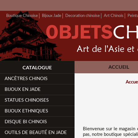
Boutique Chinoise
Bijoux Jade
Decoration chinoise
Art Chinois
Peint
ACCUEIL
CATALOGUE
ANCÊTRES CHINOIS
Accue
BIJOUX EN JADE
STATUES CHINOISES
BIJOUX ETHNIQUES
DISQUE BI CHINOIS
Bienvenue sur
le magasin 
OUTILS DE BEAUTÉ EN JADE
pas, notre boutique spécial