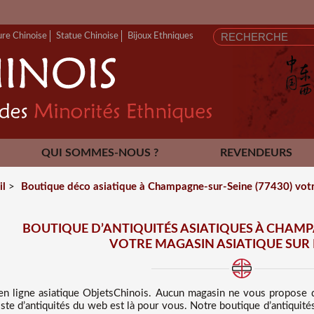
ure Chinoise
Statue Chinoise
Bijoux Ethniques
QUI SOMMES-NOUS ?
REVENDEURS
CONTACT
il
>
Boutique déco asiatique à Champagne-sur-Seine (77430) votre
BOUTIQUE D’ANTIQUITÉS ASIATIQUES À CHAMPA
VOTRE MAGASIN ASIATIQUE SUR
en ligne asiatique
ObjetsChinois. Aucun magasin ne vous propose
iste d’antiquités du web est là pour vous. Notre boutique d’antiqui