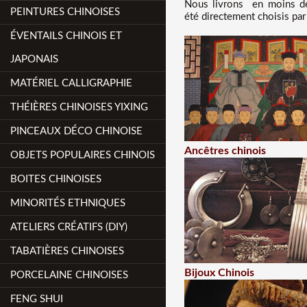
Nous
livrons en moins d
PEINTURES CHINOISES
été directement choisis par
ÉVENTAILS CHINOIS ET
JAPONAIS
MATÉRIEL CALLIGRAPHIE
THÉIÈRES CHINOISES YIXING
PINCEAUX DÉCO CHINOISE
Ancêtres chinois
OBJETS POPULAIRES CHINOIS
BOITES CHINOISES
MINORITÉS ETHNIQUES
ATELIERS CRÉATIFS (DIY)
TABATIÈRES CHINOISES
Bijoux Chinois
PORCELAINE CHINOISES
FENG SHUI