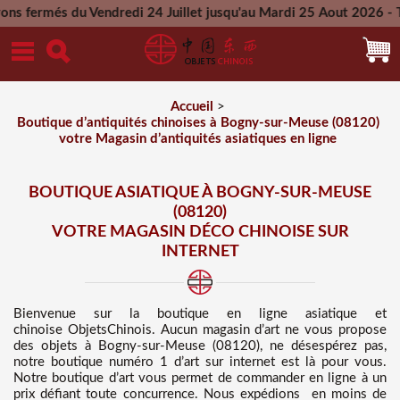
endredi 24 Juillet jusqu'au Mardi 25 Aout 2026 - Toutes les c
Mercredi 26 Aout 2026
Accueil
>
Boutique d’antiquités chinoises à Bogny-sur-Meuse (08120)
votre Magasin d’antiquités asiatiques en ligne
BOUTIQUE ASIATIQUE À BOGNY-SUR-MEUSE
(08120)
VOTRE MAGASIN DÉCO CHINOISE SUR
INTERNET
Bienvenue sur
la boutique en ligne asiatique et
chinoise
ObjetsChinois. Aucun magasin d’art ne vous propose
des
objets à Bogny-sur-Meuse (08120), ne désespérez pas,
notre boutique numéro 1 d’art sur internet est là pour vous.
Notre boutique d’art vous permet de commander en ligne à un
prix défiant toute concurrence
. Nous
expédions en moins de