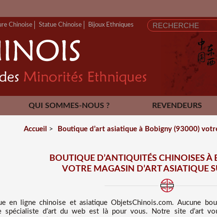
ure Chinoise
Statue Chinoise
Bijoux Ethniques
QUI SOMMES-NOUS ?
REVENDEURS
CONTACT
Accueil
>
Boutique d’art asiatique à Bobigny (93000) votr
BOUTIQUE D’ANTIQUITÉS CHINOISES À 
VOTRE MAGASIN D’ART ASIATIQUE 
ue en ligne chinoise et asiatique
ObjetsChinois.com. Aucune bo
e spécialiste d’art du web est là pour vous. Notre site d’art v