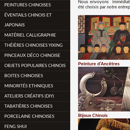
Nous
envoyons immédiatem
PEINTURES CHINOISES
été choisis par notre entre
ÉVENTAILS CHINOIS ET
JAPONAIS
MATÉRIEL CALLIGRAPHIE
THÉIÈRES CHINOISES YIXING
PINCEAUX DÉCO CHINOISE
Peinture d’Ancêtres
OBJETS POPULAIRES CHINOIS
BOITES CHINOISES
MINORITÉS ETHNIQUES
ATELIERS CRÉATIFS (DIY)
TABATIÈRES CHINOISES
Bijoux Chinois
PORCELAINE CHINOISES
FENG SHUI