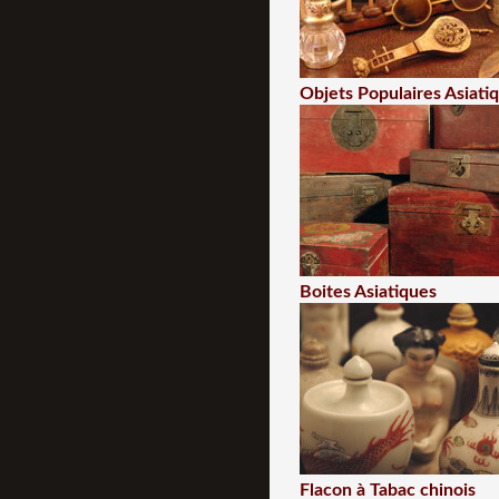
Objets Populaires Asiati
Boites Asiatiques
Flacon à Tabac chinois