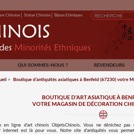
ure Chinoise
Statue Chinoise
Bijoux Ethniques
QUI SOMMES-NOUS ?
REVENDEURS
CONTACT
ueil
>
Boutique d’antiquités asiatiques à Benfeld (67230) votre M
BOUTIQUE D’ART ASIATIQUE À BENF
VOTRE MAGASIN DE DÉCORATION CHIN
n en ligne d’art chinois
ObjetsChinois. Vous ne dénichez pas
sur internet est là pour vous. Notre site d’antiquités vous perme