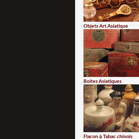
Objets Art Asiatique
Boites Asiatiques
Flacon à Tabac chinois