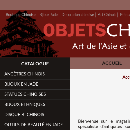
Boutique Chinoise
Bijoux Jade
Decoration chinoise
Art Chinois
Peint
ACCUEIL
CATALOGUE
ANCÊTRES CHINOIS
Acc
BIJOUX EN JADE
STATUES CHINOISES
BIJOUX ETHNIQUES
DISQUE BI CHINOIS
Bienvenue sur
le magasi
OUTILS DE BEAUTÉ EN JADE
spécialiste d’antiquités 