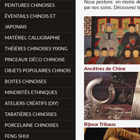
Nous
postons en moins de 
PEINTURES CHINOISES
par nos soins. Découvrez to
ÉVENTAILS CHINOIS ET
JAPONAIS
MATÉRIEL CALLIGRAPHIE
THÉIÈRES CHINOISES YIXING
PINCEAUX DÉCO CHINOISE
Ancêtres de Chine
OBJETS POPULAIRES CHINOIS
BOITES CHINOISES
MINORITÉS ETHNIQUES
ATELIERS CRÉATIFS (DIY)
TABATIÈRES CHINOISES
Bijoux Tribaux
PORCELAINE CHINOISES
FENG SHUI