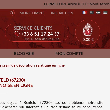
FERMETURE ANNUELLE: Nous serons fermés du Vendredi
MON COMPTE
INSCRIPTION
SERVICE CLIENTS
0
+33 6 51 17 24 37
Lun. au Sam. de 10h à 18h
0.00
€
BLOG ASIE
MON COMPTE
agasin de décoration asiatique en ligne
ELD (67230)
OISE EN LIGNE
 des
objets à Benfeld (67230), pas de problème, notre site
t d'acheter sur internet à un tarif défiant toute concurrence
.