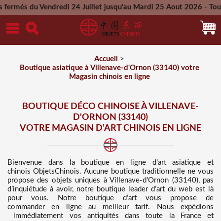
endredi 24 Juillet jusqu'au Mardi 25 Aout 2026 - Toutes les c
Mercredi 26 Aout 2026
Accueil
>
Boutique asiatique à Villenave-d'Ornon (33140) votre
Magasin chinois en ligne
BOUTIQUE DÉCO CHINOISE À VILLENAVE-
D'ORNON (33140)
VOTRE MAGASIN D’ART CHINOIS EN LIGNE
Bienvenue dans
la boutique en ligne d’art asiatique et
chinois
ObjetsChinois. Aucune boutique traditionnelle ne vous
propose des
objets uniques à Villenave-d'Ornon (33140), pas
d’inquiétude à avoir, notre boutique leader d’art du web est là
pour vous. Notre boutique d’art vous propose de
commander en ligne au meilleur tarif
. Nous
expédions
immédiatement vos antiquités dans toute la France et