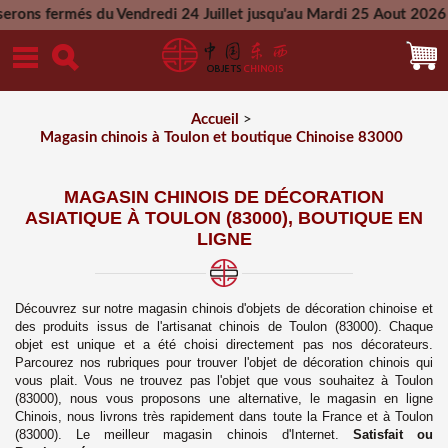
u Vendredi 24 Juillet jusqu'au Mardi 25 Aout 2026 - Toutes les
Mercredi 26 Aout 2026
Accueil
>
Magasin chinois à Toulon et boutique Chinoise 83000
MAGASIN CHINOIS DE DÉCORATION
ASIATIQUE À TOULON (83000), BOUTIQUE EN
LIGNE
Découvrez sur notre magasin chinois d'objets de décoration chinoise et
des produits issus de l'artisanat chinois de Toulon (83000). Chaque
objet est unique et a été choisi directement pas nos décorateurs.
Parcourez nos rubriques pour trouver l'objet de décoration chinois qui
vous plait. Vous ne trouvez pas l'objet que vous souhaitez à
Toulon
(83000), nous vous proposons une alternative, le magasin en ligne
Chinois, n
ous livrons très rapidement dans toute la France et à
Toulon
(83000)
. Le meilleur magasin chinois d'Internet.
Satisfait ou