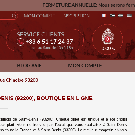
FERMETURE ANNUELLE: Nous serons fermés du Vendredi 24 Ju
MON COMPTE
INSCRIPTION
SERVICE CLIENTS
0
+33 6 51 17 24 37
Lun. au Sam. de 10h à 18h
0.00
€
BLOG ASIE
MON COMPTE
ique Chinoise 93200
NIS (93200), BOUTIQUE EN LIGNE
chinois de Saint-Denis (93200). Chaque objet est unique et a été choisi
vous plait. Vous ne trouvez pas l'objet que vous souhaitez à
Saint-Denis
ans toute la France et à
Saint-Denis (93200)
. Le meilleur magasin chinois