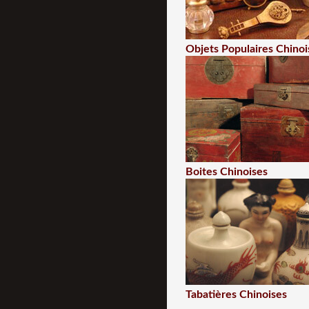
Objets Populaires Chinoi
Boites Chinoises
Tabatières Chinoises