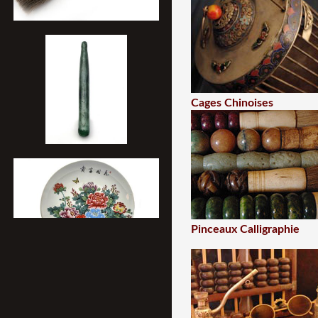
Cages Chinoises
Pinceaux Calligraphie