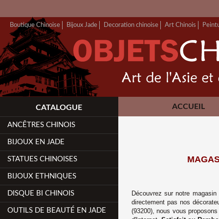
Boutique Chinoise
Bijoux Jade
Decoration chinoise
Art Chinois
Peint
ACCUEIL
CATALOGUE
ANCÊTRES CHINOIS
BIJOUX EN JADE
MAGASI
STATUES CHINOISES
BIJOUX ETHNIQUES
DISQUE BI CHINOIS
Découvrez sur notre magasin ch
directement pas nos décorateu
OUTILS DE BEAUTÉ EN JADE
(93200), nous vous proposons u