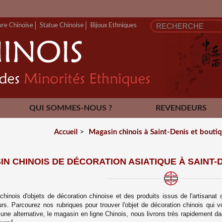
ure Chinoise
Statue Chinoise
Bijoux Ethniques
QUI SOMMES-NOUS ?
REVENDEURS
CONTACT
Accueil
>
Magasin chinois à Saint-Denis et bout
N CHINOIS DE DÉCORATION ASIATIQUE À SAINT-DE
inois d'objets de décoration chinoise et des produits issus de l'artisanat 
rs. Parcourez nos rubriques pour trouver l'objet de décoration chinois qui 
ne alternative, le magasin en ligne Chinois, n
ous livrons très rapidement d