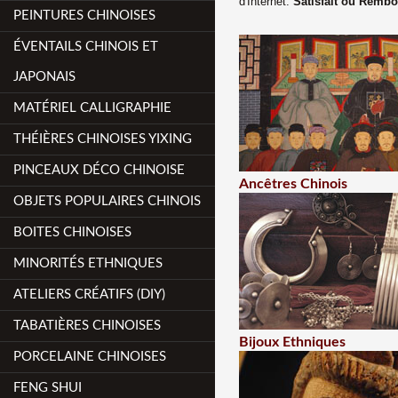
d'Internet.
Satisfait ou Remb
PEINTURES CHINOISES
ÉVENTAILS CHINOIS ET
JAPONAIS
MATÉRIEL CALLIGRAPHIE
THÉIÈRES CHINOISES YIXING
PINCEAUX DÉCO CHINOISE
Ancêtres Chinois
OBJETS POPULAIRES CHINOIS
BOITES CHINOISES
MINORITÉS ETHNIQUES
ATELIERS CRÉATIFS (DIY)
TABATIÈRES CHINOISES
Bijoux Ethniques
PORCELAINE CHINOISES
FENG SHUI