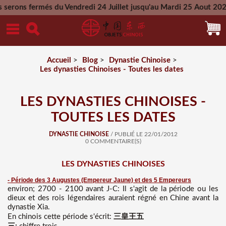
u Vendredi 24 Juillet jusqu'au Mardi 25 Aout 2026 - Toutes le
Mercredi 26 Aout 2026
Accueil
>
Blog
>
Dynastie Chinoise
>
Les dynasties Chinoises - Toutes les dates
LES DYNASTIES CHINOISES -
TOUTES LES DATES
DYNASTIE CHINOISE
/ PUBLIÉ LE 22/01/2012
0 COMMENTAIRE(S)
LES DYNASTIES CHINOISES
- Période des 3 Augustes (Empereur Jaune) et des 5 Empereurs
environ; 2700 - 2100 avant J-C: Il s'agit de la période ou les
dieux et des rois légendaires auraient régné en Chine avant la
dynastie Xia.
En chinois cette période s'écrit:
三皇王五