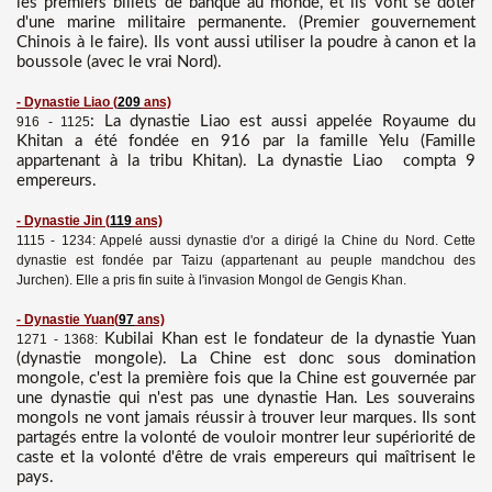
les premiers billets de banque au monde, et ils vont se doter
d'une marine militaire permanente. (Premier gouvernement
Chinois à le faire). Ils vont aussi utiliser la poudre à canon et la
boussole (avec le vrai Nord).
- Dynastie Liao
(
209
ans)
: La dynastie Liao est aussi appelée Royaume du
916 - 1125
Khitan a été fondée en 916 par la famille Yelu (Famille
appartenant à la tribu Khitan). La dynastie Liao compta 9
empereurs.
- Dynastie Jin
(
119
ans)
1115 - 1234: Appelé aussi dynastie d'or a dirigé la Chine du Nord. Cette
dynastie est fondée par Taizu (appartenant au peuple mandchou des
Jurchen). Elle a pris fin suite à l'invasion Mongol de Gengis Khan.
- Dynastie Yuan
(
97
ans)
Kubilai Khan est le fondateur de la dynastie Yuan
1271 - 1368:
(dynastie mongole). La Chine est donc sous domination
mongole, c'est la première fois que la Chine est gouvernée par
une dynastie qui n'est pas une dynastie Han. Les souverains
mongols ne vont jamais réussir à trouver leur marques. Ils sont
partagés entre la volonté de vouloir montrer leur supériorité de
caste et la volonté d'être de vrais empereurs qui maîtrisent le
pays.