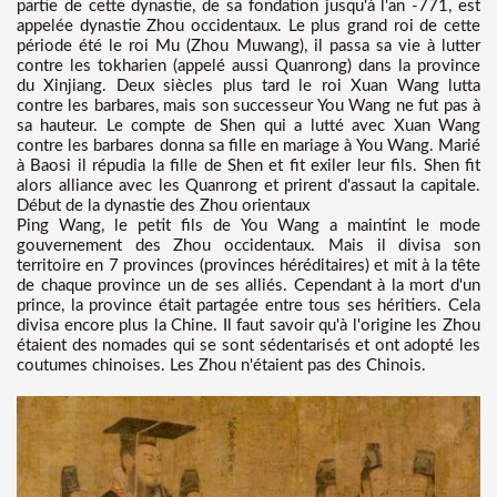
partie de cette dynastie, de sa fondation jusqu'à l'an -771, est
appelée dynastie Zhou occidentaux. Le plus grand roi de cette
période été le roi Mu (Zhou Muwang), il passa sa vie à lutter
contre les tokharien (appelé aussi Quanrong) dans la province
du Xinjiang. Deux siècles plus tard le roi Xuan Wang lutta
contre les barbares, mais son successeur You Wang ne fut pas à
sa hauteur. Le compte de Shen qui a lutté avec Xuan Wang
contre les barbares donna sa fille en mariage à You Wang. Marié
à Baosi il répudia la fille de Shen et fit exiler leur fils. Shen fit
alors alliance avec les Quanrong et prirent d'assaut la capitale.
Début de la dynastie des Zhou orientaux
Ping Wang, le petit fils de You Wang a maintint le mode
gouvernement des Zhou occidentaux. Mais il divisa son
territoire en 7 provinces (provinces héréditaires) et mit à la tête
de chaque province un de ses alliés. Cependant à la mort d'un
prince, la province était partagée entre tous ses héritiers. Cela
divisa encore plus la Chine. Il faut savoir qu'à l'origine les Zhou
étaient des nomades qui se sont sédentarisés et ont adopté les
coutumes chinoises. Les Zhou n'étaient pas des Chinois.