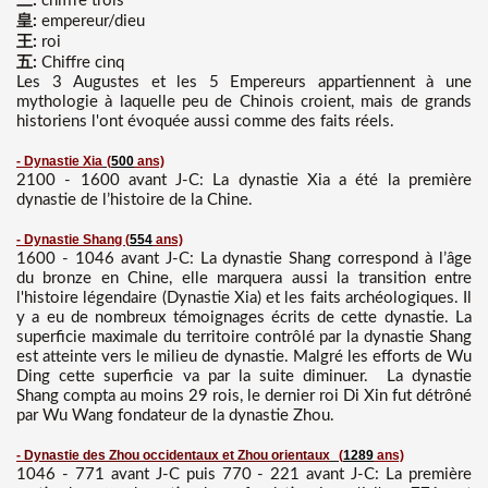
三:
chiffre trois
皇:
empereur/dieu
王:
roi
五:
Chiffre cinq
Les 3 Augustes et les 5 Empereurs appartiennent à une
mythologie à laquelle peu de Chinois croient, mais de grands
historiens l'ont évoquée aussi comme des faits réels.
- Dynastie Xia
(
500
ans)
2100 - 1600 avant J-C: La dynastie Xia a été la première
dynastie de l’histoire de la Chine.
- Dynastie Shang
(
554
ans)
1600 - 1046 avant J-C: La dynastie Shang correspond à l’âge
du bronze en Chine, elle marquera aussi la transition entre
l'histoire légendaire (Dynastie Xia) et les faits archéologiques. Il
y a eu de nombreux témoignages écrits de cette dynastie. La
superficie maximale du territoire contrôlé par la dynastie Shang
est atteinte vers le milieu de dynastie. Malgré les efforts de Wu
Ding cette superficie va par la suite diminuer. La dynastie
Shang compta au moins 29 rois, le dernier roi Di Xin fut détrôné
par Wu Wang fondateur de la dynastie Zhou.
-
Dynastie des Zhou occidentaux et Zhou orientaux
(
1289
ans)
1046 - 771 avant J-C puis 770 - 221 avant J-C: La première