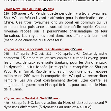
Han Orientaux disparurent eux aussi dans un climat de révolte.
- Trois Royaumes de Chine
(
45
ans)
après J-C: Pendant cette période il y a trois royaumes:
220 - 265
Shu, Wei et Wu qui vont s'affronter pour la domination de la
Chine. Ces trois royaumes ont un point en commun qui va
expliquer leur puissance et surtout leur déclin rapide. Chaque
royaume repose sur la personnalité charismatique de leur
fondateur. Les royaumes sont donc très affaiblis à leur mort
(manque de charisme du successeur).
- Dynastie des Jin occidentaux et Jin orientaux
(
155
ans)
après J-C
après J-C: Cette dynastie
265 - 317
puis 317 - 420
comptera 15 empereurs et ses capitales furent Luoyang pour
les Jin occidentaux et ensuite Jiankang pour les Jin orientaux.
La dynastie Jin fut fondée juste après la conquête de Shu par
Wudi (Clan Sima). Rapidement les Jin connurent leur apogée
militaire en 280 avec la conquête des Wu qui va reconstituer
l'empire. Les Jin vont constamment devoir lutter contre les
seigneurs de guerre non Han qui finirent pour occuper le Nord
de la Chine.
- Dynasties du Nord et du Sud
(
161
ans)
après J-C: Les dynasties du Nord et du Sud comptent 9
420 - 581
dynasties différentes (5 dynasties au nord et 4 au sud).