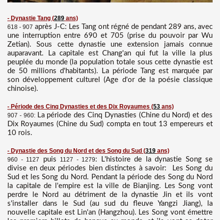
- Dynastie Tang
(
289
ans)
après J-C: Les Tang ont régné de pendant 289 ans, avec
618 - 907
une interruption entre 690 et 705 (prise du pouvoir par Wu
Zetian). Sous cette dynastie une extension jamais connue
auparavant. La capitale est Chang'an qui fut la ville la plus
peuplée du monde (la population totale sous cette dynastie est
de 50 millions d'habitants). La période Tang est marquée par
son développement culturel (Age d'or de la poésie classique
chinoise).
- Période des Cinq Dynasties et des Dix Royaumes
(
53
ans)
La période des Cinq Dynasties (Chine du Nord) et des
907 - 960:
Dix Royaumes (Chine du Sud) compta en tout 13 empereurs et
10 rois.
- Dynastie des Song du Nord et des Song du Sud
(
319
ans)
puis
: L'histoire de la dynastie Song se
960 - 1127
1127 - 1279
divise en deux périodes bien distinctes à savoir: Les Song du
Sud et les Song du Nord. Pendant la période des Song du Nord
la capitale de l'empire est la ville de Bianjing. Les Song vont
perdre le Nord au détriment de la dynastie Jin et ils vont
s'installer dans le Sud (au sud du fleuve Yangzi Jiang), la
nouvelle capitale est Lin'an (Hangzhou). Les Song vont émettre