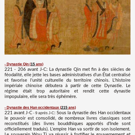
- Dynastie Qin
(
15
ans)
221 - 206 avant J-C: La dynastie Qin met fin à des siècles de
féodalité, elle jette les bases administratives d'un État centralisé
et favorise l'unité culturelle du territoire chinois. L'histoire
impériale chinoise débutera à partir de cette Dynastie. Le
régime était trop autoritaire et rendit cette dynastie
impopulaire, elle sera très éphémère.
- Dynastie des Han occidentaux
(
215
ans)
221 avant J-C
: Sous la dynastie des Han occidentaux
- 9 aprés J-C
le pouvoir est consolidé, de nombreux livres classiques sont
reconstitués (des livres bouddhiques apportés d'Inde sont
officiellement traduis). L'empire Han va sortir de son isolement.
Le souverain Wou Ti va réussir à fortifier le gouvernement et