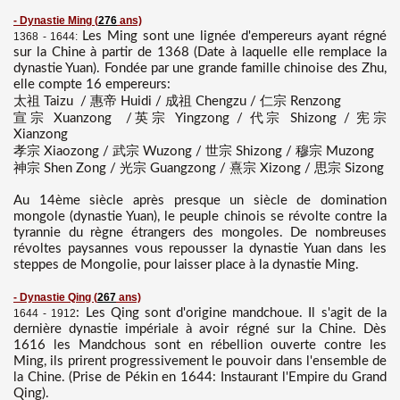
- Dynastie Ming
(
276
ans)
Les Ming sont une lignée d'empereurs ayant régné
1368 - 1644:
sur la Chine à partir de 1368 (Date à laquelle elle remplace la
dynastie Yuan). Fondée par une grande famille chinoise des Zhu,
elle compte 16 empereurs:
太祖 Taizu / 惠帝 Huidi / 成祖 Chengzu / 仁宗 Renzong
宣宗 Xuanzong /英宗 Yingzong / 代宗 Shizong / 宪宗
Xianzong
孝宗 Xiaozong / 武宗 Wuzong / 世宗 Shizong / 穆宗 Muzong
神宗 Shen Zong / 光宗 Guangzong / 熹宗 Xizong / 思宗 Sizong
Au 14ème siècle après presque un siècle de domination
mongole (dynastie Yuan), le peuple chinois se révolte contre la
tyrannie du règne étrangers des mongoles. De nombreuses
révoltes paysannes vous repousser la dynastie Yuan dans les
steppes de Mongolie, pour laisser place à la dynastie Ming.
- Dynastie Qing
(
267
ans)
: Les Qing sont d'origine mandchoue. Il s'agit de la
1644 - 1912
dernière dynastie impériale à avoir régné sur la Chine. Dès
1616 les Mandchous sont en rébellion ouverte contre les
Ming, ils prirent progressivement le pouvoir dans l'ensemble de
la Chine. (Prise de Pékin en 1644: Instaurant l'Empire du Grand
Qing).