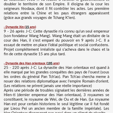
doubler le territoire de son Empire. Il éloigna de la cour les
seigneurs féodaux, dont il fit contrôler les actes. Les première
relations entre la Chine et les pays étrangers apparaissent
(grâce aux grands voyages de Tchang K'ien).
- Dynastie Xin
(
15
ans)
9 - 26 après J-C: Cette dynastie n'a connu qu'un seul empereur
(son fondateur Wang Mang). Wang Mang était un dinitaire de la
cour des Han, il s'est emparé du pouvoir en 9 aprés J-C. Il a
essayé de mettre en place l'idéal politique et social confucéens.
Projet complétement irréaliste qui s'acheva dans le chaos et la
fin de cette dynastie 15 ans plus tard.
- Dynastie des Han orientaux
(
195
ans)
25 - 220 après J-C: La dynastie des Han orientaux est quand à
elle marqué par les grandes conquêtes des pays de l'ouest (sous
les ordres du général Pan Tch'ao). Pan Tch'ao chercha meme à
nouer des relations diplomatique avec l'empire Romain d'orient.
(Les relations ne prirent jamais une réelle importance)
Après une période de troubles signalant les dernières années de
Hien-ti (dernier empereur des Han orientaux), 3 royaumes se
constituent, le royaume de Wei, de Ou et de Han. (Le royaume
Han est pour certain historiens le seul légitime car il fut fondé
par Lieou Pei un ancien membre de la famille impériale). Les