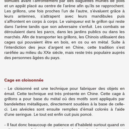
stimulés avant l’affrontement par des baguettes munies de poils
et un appât placé au centre de l’arène afin qu’ils se rapprochent.
Les grillons, une fois proches l’un de l’autre, s’évaluent grâce à
leurs antennes, s’attrapent avec leurs mandibules puis
s’affrontent en corps à corps. Le vainqueur est le grillon qui reste
dans l’arène tandis que son adversaire s’enfuit. Les combats se
déroulaient dans les parcs, dans les jardins publics ou dans les
marchés. Afin de transporter les grillons, les Chinois utilisaient des
cages qui pouvaient être en bois, en os ou en métal. Suite à
l’interdiction des jeux d’argent en Chine, cette tradition s’est
raréfiée au milieu du XXe siècle, mais reste très populaire auprès
des personnes âgées du pays.
Cage en cloisonnée
- Le cloisonné est une technique pour fabriquer des objets en
émail. Cette technique est très présente en Chine.
Cette cage à
grillons a pour base du métal où des motifs sont appliqués par
bandelettes métalliques, directement soudées à la base de celle-
ci. Les alvéoles sont ensuite remplies d’émail colorés à l'aide
d'une seringue. Le tout est enfin cuit puis poncé.
- Il faut donc beaucoup de patience et d'habileté surtout quand on