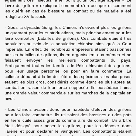
également ces insectes, à tel point qu’un ouvrage appelé « Le
Livre du grillon » expliquant comment s’en occuper et comment
les guérir en cas de blessure au combat ou de maladie a été
rédigé au XVIIe siècle.
- Sous la dynastie Song, les Chinois n’élevaient plus les grillons
uniquement pour leurs stridulations, mais principalement pour les
faire combattre (batailles de grillons). Ces combats étaient très
populaires au sein de la population chinoise ainsi qu’à la Cour
impériale. En effet, de nombreux empereurs étaient passionnés
par les batailles de grillons, ils en organisaient eux-mêmes et se
faisaient envoyer les meilleurs combattants du pays.
Pratiquement toutes les familles de Pékin élevaient des grillons,
pour leur usage personnel ou pour en faire commerce. La
collecte débutait à la fin de l’été et les spécimens les plus prisés
étaient les plus gros, considérés comme étant les plus aptes au
combat en raison de leur force supposée. Ils possédaient ainsi
une grande valeur commerciale sur les marchés de la capitale en
hiver.
- Les Chinois avaient donc pour habitude d’élever des grillons
pour les faire combattre. Ils utilisaient des bassines ou des pots
en terre cuite assez grands comme aire de combat. Un arbitre
était désigné pour peser les grillons, pour les déposer dans
l’arène et pour déclarer le vainqueur. Les combattants étaient