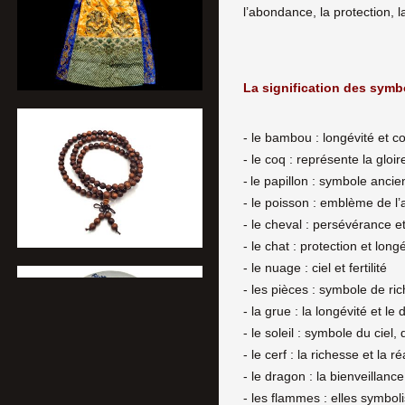
l’abondance, la protection, la 
La signification des symb
- le bambou : longévité et c
- le coq : représente la gloir
-
le papillon : symbole anci
- le poisson : emblème de l
- le cheval : persévérance et
- le chat : protection et long
- le nuage : ciel et fertilité
- les pièces : symbole de ri
- la grue : la longévité et l
- le soleil : symbole du ciel, 
- le cerf : la richesse et la r
- le dragon : la bienveillance 
- les flammes : elles symbol