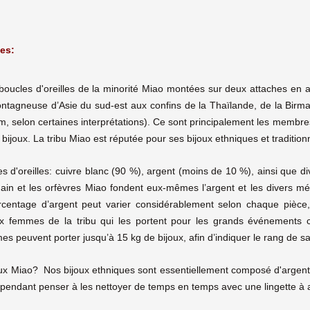
ues:
 boucles d'oreilles de la minorité Miao montées sur deux attaches en a
ontagneuse d’Asie du sud-est aux confins de la Thaïlande, de la Birm
m, selon certaines interprétations). Ce sont principalement les membr
s bijoux. La tribu Miao est réputée pour ses bijoux ethniques et traditi
 d'oreilles: cuivre blanc (90 %), argent (moins de 10 %), ainsi que di
main et les orfèvres Miao fondent eux-mêmes l’argent et les divers mé
rcentage d’argent peut varier considérablement selon chaque pièce, 
ux femmes de la tribu qui les portent pour les grands événements 
es peuvent porter jusqu’à 15 kg de bijoux, afin d’indiquer le rang de sa
ux Miao? Nos bijoux ethniques sont essentiellement composé d'argent 
cependant penser à les nettoyer de temps en temps avec une lingette à a