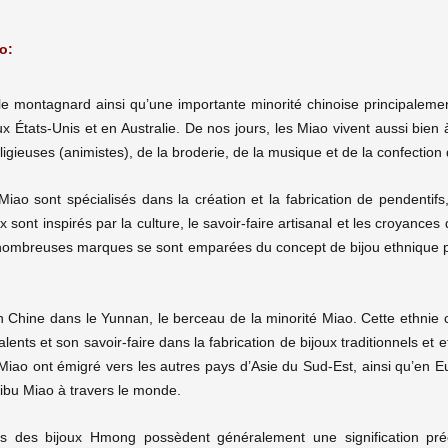
o:
le montagnard ainsi qu’une importante minorité chinoise principalem
tats-Unis et en Australie. De nos jours, les Miao vivent aussi bien à 
ligieuses (animistes), de la broderie, de la musique et de la confection 
iao sont spécialisés dans la création et la fabrication de pendentifs,
sont inspirés par la culture, le savoir-faire artisanal et les croyances 
e nombreuses marques se sont emparées du concept de bijou ethnique po
n Chine dans le Yunnan, le berceau de la minorité Miao. Cette ethnie 
talents et son savoir-faire dans la fabrication de bijoux traditionnels et 
 Miao ont émigré vers les autres pays d’Asie du Sud-Est, ainsi qu’en
ribu Miao à travers le monde.
 des bijoux Hmong possèdent généralement une signification précise