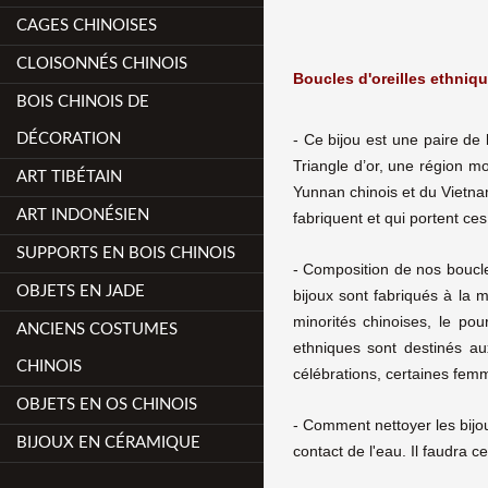
CAGES CHINOISES
CLOISONNÉS CHINOIS
Boucles d'oreilles ethniq
BOIS CHINOIS DE
- Ce bijou est une paire de
DÉCORATION
Triangle d’or, une région m
ART TIBÉTAIN
Yunnan chinois et du Vietna
ART INDONÉSIEN
fabriquent et qui portent ce
SUPPORTS EN BOIS CHINOIS
- Composition de nos boucles
OBJETS EN JADE
bijoux sont fabriqués à la 
minorités chinoises, le pou
ANCIENS COSTUMES
ethniques sont destinés a
CHINOIS
célébrations, certaines femm
OBJETS EN OS CHINOIS
- Comment nettoyer les bijo
BIJOUX EN CÉRAMIQUE
contact de l'eau. Il faudra 