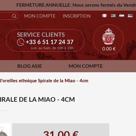
URE ANNUELLE: Nous serons fermés du Vendredi 24 Juillet ju
MON COMPTE
INSCRIPTION
SERVICE CLIENTS
0
+33 6 51 17 24 37
Lun. au Sam. de 10h à 18h
0.00
€
BLOG ASIE
MON COMPTE
'oreilles ethnique Spirale de la Miao - 4cm
RALE DE LA MIAO - 4CM
31.00 €