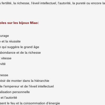
fertilité, la richesse, l’éveil intellectuel, l’autorité, la pureté ou encore l
oles sur les bijoux Miao:
ourage
e et la réussite
en qui suggère le grand âge
’abondance et de la richesse
 vitesse
évité
chesse
e désir de monter dans la hiérarchie
de l’empereur et de l’éveil intellectuel
éalisation personnelle
et l’autorité
isent le feu et la consommation d’énergie