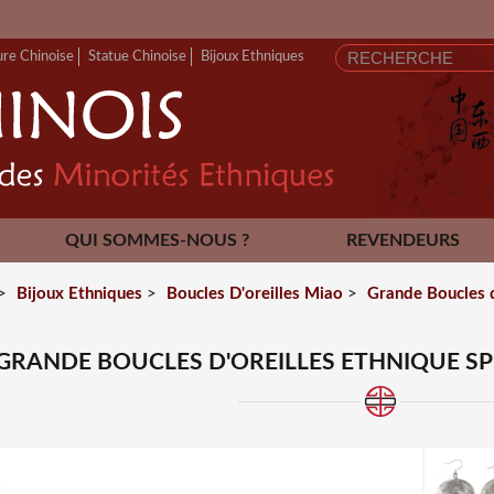
FERMET
ure Chinoise
Statue Chinoise
Bijoux Ethniques
QUI SOMMES-NOUS ?
REVENDEURS
CONTACT
>
Bijoux Ethniques
>
Boucles D'oreilles Miao
>
Grande Boucles d
GRANDE BOUCLES D'OREILLES ETHNIQUE SPI