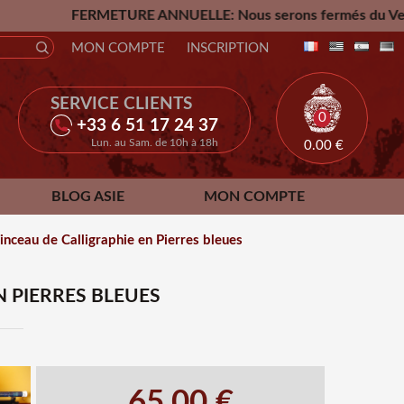
METURE ANNUELLE: Nous serons fermés du Vendredi 24 Juillet
MON COMPTE
INSCRIPTION
SERVICE CLIENTS
0
+33 6 51 17 24 37
Lun. au Sam. de 10h à 18h
0.00
€
BLOG ASIE
MON COMPTE
inceau de Calligraphie en Pierres bleues
 PIERRES BLEUES
65.00 €