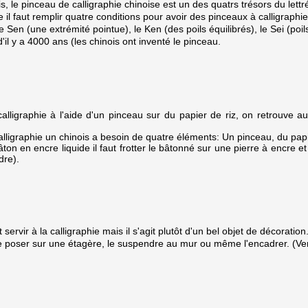
s, le pinceau de calligraphie chinoise est un des quatrs trésors du lettré
se il faut remplir quatre conditions pour avoir des pinceaux à calligraphi
e Sen (une extrémité pointue), le Ken (des poils équilibrés), le Sei (po
'il y a 4000 ans (les chinois ont inventé le pinceau.
calligraphie à l'aide d'un pinceau sur du papier de riz, on retrouve a
 calligraphie un chinois a besoin de quatre éléments: Un pinceau, du papi
ton en encre liquide il faut frotter le bâtonné sur une pierre à encre et r
dre).
servir à la calligraphie mais il s'agit plutôt d'un bel objet de décoration
 poser sur une étagère, le suspendre au mur ou même l'encadrer. (Ve