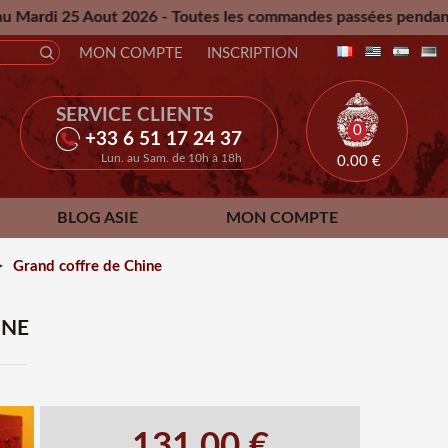
out 2026 - Toutes les commandes passées pendant cette pério
MON COMPTE
INSCRIPTION
SERVICE CLIENTS
0
+33 6 51 17 24 37
Lun. au Sam. de 10h à 18h
0.00
€
BLOG ASIE
MON COMPTE
>
Grand coffre de Chine
INE
131.00 €