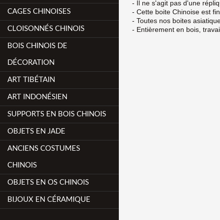
- Il ne s'agit pas d'une répl
CAGES CHINOISES
- Cette boite Chinoise est f
- Toutes nos boites asiatiqu
CLOISONNÉS CHINOIS
- Entièrement en bois, travai
BOIS CHINOIS DE
DÉCORATION
ART TIBÉTAIN
ART INDONÉSIEN
SUPPORTS EN BOIS CHINOIS
OBJETS EN JADE
ANCIENS COSTUMES
CHINOIS
OBJETS EN OS CHINOIS
BIJOUX EN CÉRAMIQUE