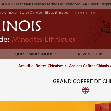
s serons fermés du Vendredi 24 Juillet jusqu'au Mardi 25 A
ure Chinoise
Statue Chinoise
Bijoux Ethniques
QUI SOMMES-NOUS ?
REVENDEURS
CONTACT
Accueil
>
Boites Chinoises
>
Anciens Coffres Chinois
GRAND COFFRE DE CH