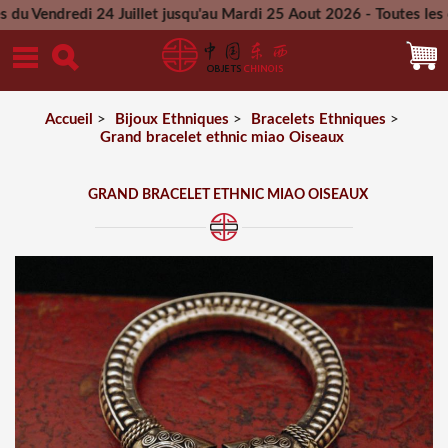
i 24 Juillet jusqu'au Mardi 25 Aout 2026 - Toutes les command
Mercredi 26 Aout 2026
Accueil
>
Bijoux Ethniques
>
Bracelets Ethniques
>
Grand bracelet ethnic miao Oiseaux
GRAND BRACELET ETHNIC MIAO OISEAUX