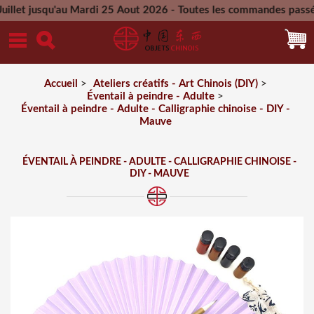
qu'au Mardi 25 Aout 2026 - Toutes les commandes passées penda
Mercredi 26 Aout 2026
Accueil
>
Ateliers créatifs - Art Chinois (DIY)
>
Éventail à peindre - Adulte
>
Éventail à peindre - Adulte - Calligraphie chinoise - DIY -
Mauve
ÉVENTAIL À PEINDRE - ADULTE - CALLIGRAPHIE CHINOISE -
DIY - MAUVE