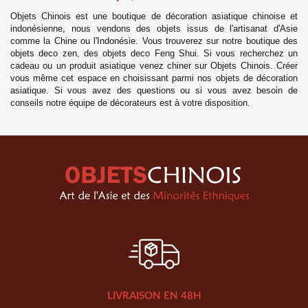
Objets Chinois est une boutique de décoration asiatique chinoise et
indonésienne, nous vendons des objets issus de l'artisanat d'Asie
comme la Chine ou l'Indonésie. Vous trouverez sur notre boutique des
objets deco zen, des objets deco Feng Shui. Si vous recherchez un
cadeau ou un produit asiatique venez chiner sur Objets Chinois. Créer
vous même cet espace en choisissant parmi nos objets de décoration
asiatique. Si vous avez des questions ou si vous avez besoin de
conseils notre équipe de décorateurs est à votre disposition.
LIVRAISON EN 48H