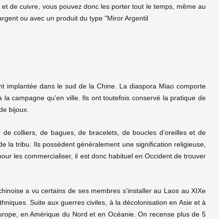
et de cuivre, vous pouvez donc les porter tout le temps, même au
rgent ou avec un produit du type "Miror Argentil
ent implantée dans le sud de la Chine. La diaspora Miao comporte
la campagne qu’en ville. Ils ont toutefois conservé la pratique de
de bijoux.
 de colliers, de bagues, de bracelets, de boucles d’oreilles et de
de la tribu. Ils possèdent généralement une signification religieuse,
ur les commercialiser, il est donc habituel en Occident de trouver
chinoise a vu certains de ses membres s’installer au Laos au XIXe
ethniques. Suite aux guerres civiles, à la décolonisation en Asie et à
 Europe, en Amérique du Nord et en Océanie. On recense plus de 5