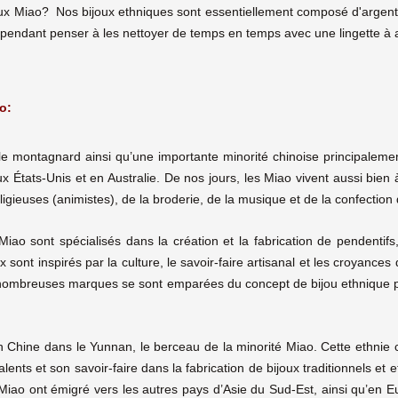
ux Miao? Nos bijoux ethniques sont essentiellement composé d'argent 
cependant penser à les nettoyer de temps en temps avec une lingette à a
o:
le montagnard ainsi qu’une importante minorité chinoise principalem
tats-Unis et en Australie. De nos jours, les Miao vivent aussi bien à 
ligieuses (animistes), de la broderie, de la musique et de la confection 
iao sont spécialisés dans la création et la fabrication de pendentifs,
sont inspirés par la culture, le savoir-faire artisanal et les croyances 
e nombreuses marques se sont emparées du concept de bijou ethnique po
n Chine dans le Yunnan, le berceau de la minorité Miao. Cette ethnie 
talents et son savoir-faire dans la fabrication de bijoux traditionnels et 
 Miao ont émigré vers les autres pays d’Asie du Sud-Est, ainsi qu’en