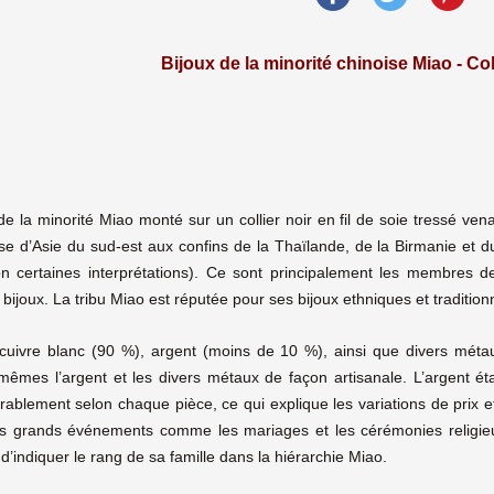
Bijoux de la minorité chinoise Miao - Col
de la minorité Miao monté sur un collier noir en fil de soie tressé ve
se d’Asie du sud-est aux confins de la Thaïlande, de la Birmanie et
on certaines interprétations). Ce sont principalement les membres 
s bijoux. La tribu Miao est réputée pour ses bijoux ethniques et traditi
cuivre blanc (90 %), argent (moins de 10 %), ainsi que divers métaux
êmes l’argent et les divers métaux de façon artisanale. L’argent ét
érablement selon chaque pièce, ce qui explique les variations de prix 
 les grands événements comme les mariages et les cérémonies religie
 d’indiquer le rang de sa famille dans la hiérarchie Miao.