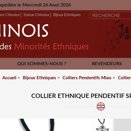
ercredi 26 Aout 2026
ure Chinoise
Statue Chinoise
Bijoux Ethniques
QUI SOMMES-NOUS ?
REVENDEURS
CONTACT
Accueil
>
Bijoux Ethniques
>
Colliers Pendentifs Miao
>
Collie
COLLIER ETHNIQUE PENDENTIF SP