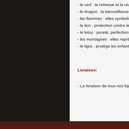
- le cerf : la richesse et la r
- le dragon : la bienveillance 
- les flammes : elles symbol
- le lion : protection contre 
- le lotus : pureté, perfectio
- les montagnes : elles représ
- le tigre : protège les enfa
Livraison:
- La livraison de tous nos b