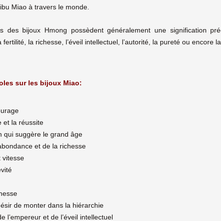
ribu Miao à travers le monde.
 des bijoux Hmong possèdent généralement une signification précise
fertilité, la richesse, l’éveil intellectuel, l’autorité, la pureté ou encore l
oles sur les bijoux Miao:
ourage
e et la réussite
en qui suggère le grand âge
’abondance et de la richesse
 vitesse
évité
chesse
e désir de monter dans la hiérarchie
de l’empereur et de l’éveil intellectuel