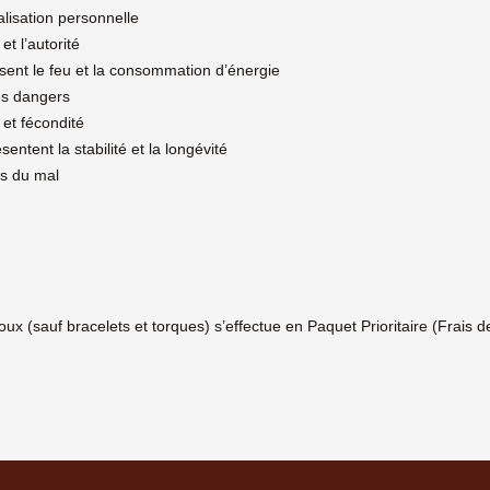
éalisation personnelle
et l’autorité
isent le feu et la consommation d’énergie
les dangers
n et fécondité
entent la stabilité et la longévité
nts du mal
ijoux (sauf bracelets et torques) s’effectue en Paquet Prioritaire (Frai