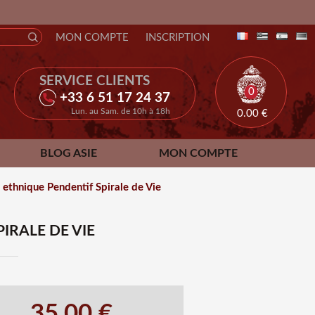
MON COMPTE
INSCRIPTION
SERVICE CLIENTS
0
+33 6 51 17 24 37
Lun. au Sam. de 10h à 18h
0.00
€
BLOG ASIE
MON COMPTE
r ethnique Pendentif Spirale de Vie
IRALE DE VIE
35.00 €