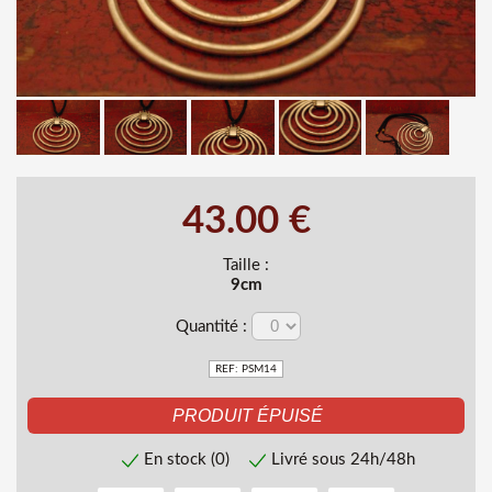
43.00 €
Taille :
9cm
Quantité :
REF: PSM14
En stock (0)
Livré sous 24h/48h