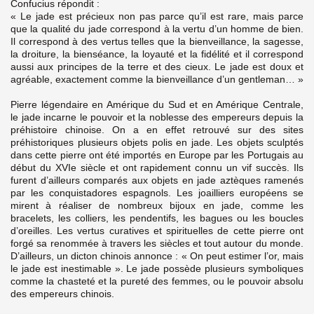
Confucius répondit :
« Le jade est précieux non pas parce qu’il est rare, mais parce
que la qualité du jade correspond à la vertu d’un homme de bien.
Il correspond à des vertus telles que la bienveillance, la sagesse,
la droiture, la bienséance, la loyauté et la fidélité et il correspond
aussi aux principes de la terre et des cieux. Le jade est doux et
agréable, exactement comme la bienveillance d’un gentleman… »
Pierre légendaire en Amérique du Sud et en Amérique Centrale,
le jade incarne le pouvoir et la noblesse des empereurs depuis la
préhistoire chinoise. On a en effet retrouvé sur des sites
préhistoriques plusieurs objets polis en jade. Les objets sculptés
dans cette pierre ont été importés en Europe par les Portugais au
début du XVIe siècle et ont rapidement connu un vif succès. Ils
furent d’ailleurs comparés aux objets en jade aztèques ramenés
par les conquistadores espagnols. Les joailliers européens se
mirent à réaliser de nombreux bijoux en jade, comme les
bracelets, les colliers, les pendentifs, les bagues ou les boucles
d’oreilles. Les vertus curatives et spirituelles de cette pierre ont
forgé sa renommée à travers les siècles et tout autour du monde.
D’ailleurs, un dicton chinois annonce : « On peut estimer l’or, mais
le jade est inestimable ». Le jade possède plusieurs symboliques
comme la chasteté et la pureté des femmes, ou le pouvoir absolu
des empereurs chinois.