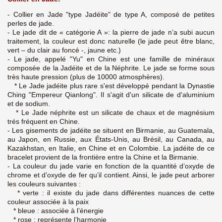
- Collier en Jade "type Jadéite" de type A, composé de petites
perles de jade.
- Le jade dit de « catégorie A »: la pierre de jade n’a subi aucun
traitement, la couleur est donc naturelle (le jade peut être blanc,
vert – du clair au foncé -, jaune etc.)
- Le jade, appelé "Yu" en Chine est une famille de minéraux
composée de la Jadéite et de la Néphrite. Le jade se forme sous
très haute pression (plus de 10000 atmosphères).
* Le Jade jadéite plus rare s'est développé pendant la Dynastie
Ching "Empereur Qianlong". Il s'agit d'un silicate de d'aluminium
et de sodium.
* Le Jade néphrite est un silicate de chaux et de magnésium
trés fréquent en Chine.
- Les gisements de jadéite se situent en Birmanie, au Guatemala,
au Japon, en Russie, aux États-Unis, au Brésil, au Canada, au
Kazakhstan, en Italie, en Chine et en Colombie. La jadéite de ce
bracelet provient de la frontière entre la Chine et la Birmanie.
- La couleur du jade varie en fonction de la quantité d’oxyde de
chrome et d’oxyde de fer qu’il contient. Ainsi, le jade peut arborer
les couleurs suivantes :
* verte : il existe du jade dans différentes nuances de cette
couleur associée à la paix
* bleue : associée à l’énergie
* rose : représente l’harmonie