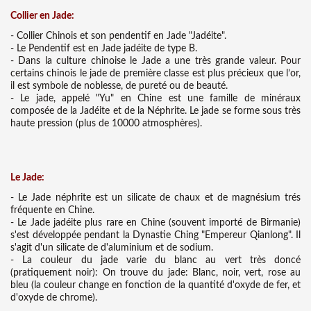
Collier en Jade:
- Collier Chinois et son pendentif en Jade "Jadéite".
- Le Pendentif est en Jade jadéite de type B.
- Dans la culture chinoise le Jade a une très grande valeur. Pour
certains chinois le jade de première classe est plus précieux que l’or,
il est symbole de noblesse, de pureté ou de beauté.
- Le jade, appelé "Yu" en Chine est une famille de minéraux
composée de la Jadéite et de la Néphrite. Le jade se forme sous très
haute pression (plus de 10000 atmosphères).
Le Jade:
- Le Jade néphrite est un silicate de chaux et de magnésium trés
fréquente en Chine.
- Le Jade jadéite plus rare en Chine (souvent importé de Birmanie)
s'est développée pendant la Dynastie Ching "Empereur Qianlong". Il
s'agit d'un silicate de d'aluminium et de sodium.
- La couleur du jade varie du blanc au vert très doncé
(pratiquement noir): On trouve du jade: Blanc, noir, vert, rose au
bleu (la couleur change en fonction de la quantité d'oxyde de fer, et
d'oxyde de chrome).