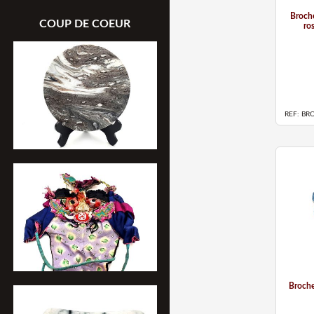
Broche
COUP DE COEUR
ro
REF: BR
Broche