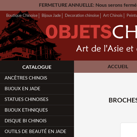
FERMETURE ANNUELLE: Nous serons fermés du Vendredi 24 Jui
Boutique Chinoise
Bijoux Jade
Decoration chinoise
Art Chinois
Peint
ACCUEIL
CATALOGUE
ANCÊTRES CHINOIS
BIJOUX EN JADE
STATUES CHINOISES
BROCHES
BIJOUX ETHNIQUES
DISQUE BI CHINOIS
OUTILS DE BEAUTÉ EN JADE