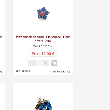
ur
Pin's chinois en émail - Cloisonnée - Fleur
- Perle rouge
TAILLE 2*2CM
Prix : 12.00 €
REF: PINS03
9
)
EN STOCK (
30
)