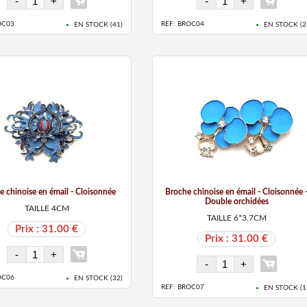
OC03
REF: BROC04
EN STOCK (
41
)
EN STOCK (
2
e chinoise en émail - Cloisonnée
Broche chinoise en émail - Cloisonnée 
Double orchidées
TAILLE 4CM
TAILLE 6*3.7CM
Prix : 31.00 €
Prix : 31.00 €
OC06
EN STOCK (
32
)
REF: BROC07
EN STOCK (
1