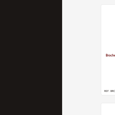
Broche
REF: BR