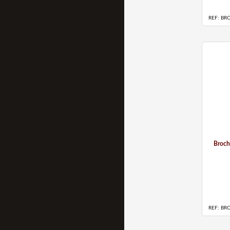
REF: BR
Broch
REF: BR