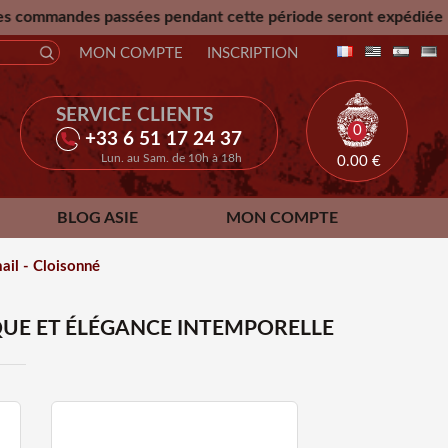
ssées pendant cette période seront expédiée le Mercredi 26 
MON COMPTE
INSCRIPTION
SERVICE CLIENTS
0
+33 6 51 17 24 37
Lun. au Sam. de 10h à 18h
0.00
€
BLOG ASIE
MON COMPTE
ail - Cloisonné
QUE ET ÉLÉGANCE INTEMPORELLE