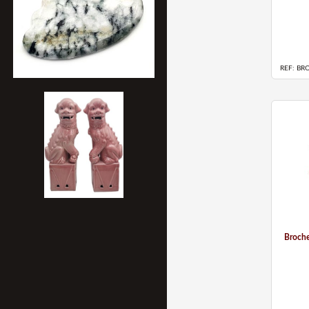
REF: BR
Broche