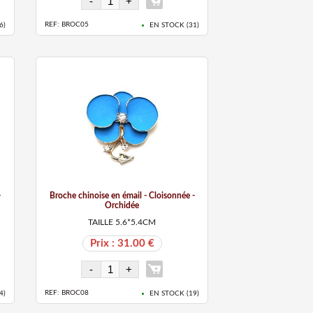
REF: BROC05
6
)
EN STOCK (
31
)
-
Broche chinoise en émail - Cloisonnée -
Orchidée
TAILLE 5.6*5.4CM
Prix : 31.00 €
REF: BROC08
4
)
EN STOCK (
19
)