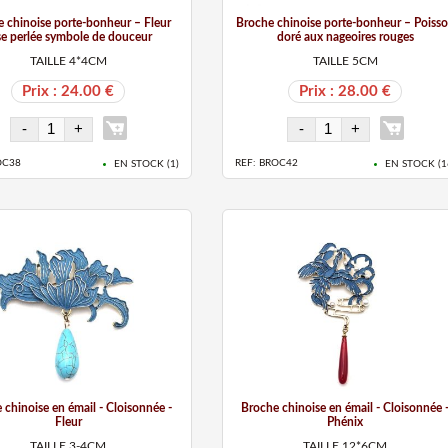
 chinoise porte-bonheur – Fleur
Broche chinoise porte-bonheur – Poiss
se perlée symbole de douceur
doré aux nageoires rouges
TAILLE 4*4CM
TAILLE 5CM
Prix : 24.00 €
Prix : 28.00 €
OC38
REF: BROC42
EN STOCK (
1
)
EN STOCK (
1
 chinoise en émail - Cloisonnée -
Broche chinoise en émail - Cloisonnée 
Fleur
Phénix
TAILLE 3-4CM
TAILLE 12*6CM