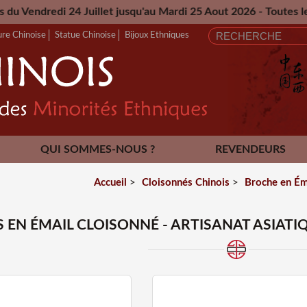
llet jusqu'au Mardi 25 Aout 2026 - Toutes les commandes pa
ure Chinoise
Statue Chinoise
Bijoux Ethniques
QUI SOMMES-NOUS ?
REVENDEURS
CONTACT
Accueil
>
Cloisonnés Chinois
>
Broche en Ém
 EN ÉMAIL CLOISONNÉ - ARTISANAT ASIATI