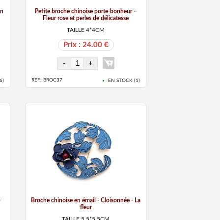
on
Petite broche chinoise porte-bonheur –
Fleur rose et perles de délicatesse
TAILLE 4*4CM
Prix : 24.00 €
REF: BROC37
6
)
EN STOCK (
1
)
-
Broche chinoise en émail - Cloisonnée - La
fleur
TAILLE 5.5*5.5CM