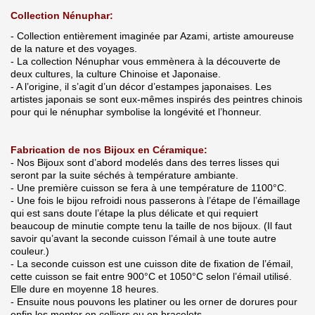
Collection Nénuphar:
- Collection entièrement imaginée par Azami, artiste amoureuse
de la nature et des voyages.
- La collection Nénuphar vous emmènera à la découverte de
deux cultures, la culture Chinoise et Japonaise.
- A l’origine, il s’agit d’un décor d’estampes japonaises. Les
artistes japonais se sont eux-mêmes inspirés des peintres chinois
pour qui le nénuphar symbolise la longévité et l’honneur.
Fabrication de nos Bijoux en Céramique:
- Nos Bijoux sont d’abord modelés dans des terres lisses qui
seront par la suite séchés à température ambiante.
- Une première cuisson se fera à une température de 1100°C.
- Une fois le bijou refroidi nous passerons à l’étape de l’émaillage
qui est sans doute l’étape la plus délicate et qui requiert
beaucoup de minutie compte tenu la taille de nos bijoux. (Il faut
savoir qu’avant la seconde cuisson l’émail à une toute autre
couleur.)
- La seconde cuisson est une cuisson dite de fixation de l’émail,
cette cuisson se fait entre 900°C et 1050°C selon l’émail utilisé.
Elle dure en moyenne 18 heures.
- Ensuite nous pouvons les platiner ou les orner de dorures pour
enfin les monter en colliers ou en bracelets.