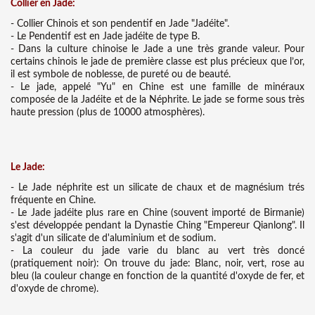
Collier en Jade:
- Collier Chinois et son pendentif en Jade "Jadéite".
- Le Pendentif est en Jade jadéite de type B.
- Dans la culture chinoise le Jade a une très grande valeur. Pour
certains chinois le jade de première classe est plus précieux que l’or,
il est symbole de noblesse, de pureté ou de beauté.
- Le jade, appelé "Yu" en Chine est une famille de minéraux
composée de la Jadéite et de la Néphrite. Le jade se forme sous très
haute pression (plus de 10000 atmosphères).
Le Jade:
- Le Jade néphrite est un silicate de chaux et de magnésium trés
fréquente en Chine.
- Le Jade jadéite plus rare en Chine (souvent importé de Birmanie)
s'est développée pendant la Dynastie Ching "Empereur Qianlong". Il
s'agit d'un silicate de d'aluminium et de sodium.
- La couleur du jade varie du blanc au vert très doncé
(pratiquement noir): On trouve du jade: Blanc, noir, vert, rose au
bleu (la couleur change en fonction de la quantité d'oxyde de fer, et
d'oxyde de chrome).