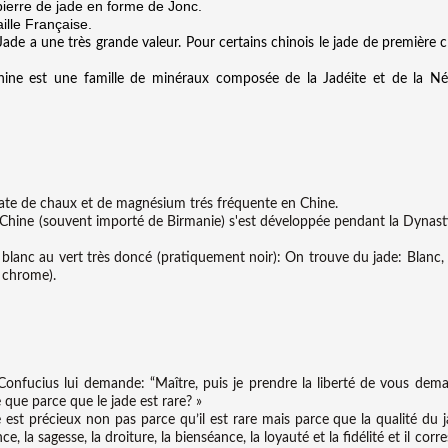
ierre de jade en forme de Jonc.
aille Française.
 Jade a une très grande valeur. Pour certains chinois le jade de première c
hine est une famille de minéraux composée de la Jadéite et de la Né
icate de chaux et de magnésium trés fréquente en Chine.
n Chine (souvent importé de Birmanie) s'est développée pendant la Dynasti
 blanc au vert très doncé (pratiquement noir): On trouve du jade: Blanc, 
e chrome).
 Confucius lui demande: “Maître, puis je prendre la liberté de vous d
 que parce que le jade est rare? »
e est précieux non pas parce qu’il est rare mais parce que la qualité d
nce, la sagesse, la droiture, la bienséance, la loyauté et la fidélité et il co