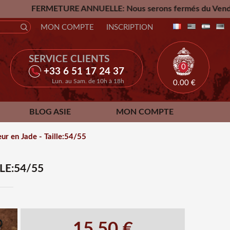
TURE ANNUELLE: Nous serons fermés du Vendredi 24 Juillet ju
MON COMPTE
INSCRIPTION
SERVICE CLIENTS
0
+33 6 51 17 24 37
Lun. au Sam. de 10h à 18h
0.00
€
BLOG ASIE
MON COMPTE
ur en Jade - Taille:54/55
LE:54/55
15.50 €