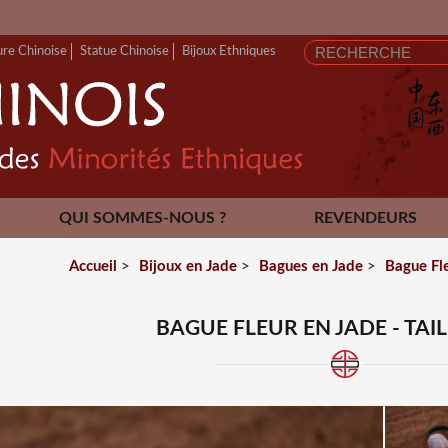
FERME
ure Chinoise
Statue Chinoise
Bijoux Ethniques
QUI SOMMES-NOUS ?
REVENDEURS
CONTACT
Accueil
>
Bijoux en Jade
>
Bagues en Jade
>
Bague Fle
BAGUE FLEUR EN JADE - TAIL