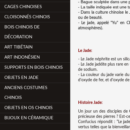
-
Bague sculptée dans une p
CAGES CHINOISES
- La taille indiquée est une t
- Dans la culture chinoise le
CLOISONNÉS CHINOIS
ou de beauté.
- Le jade, appelé "Yu" en C
BOIS CHINOIS DE
atmosphères).
DÉCORATION
ART TIBÉTAIN
Le Jade:
ART INDONÉSIEN
- Le Jade néphrite est un sil
- Le Jade jadéite plus rare e
SUPPORTS EN BOIS CHINOIS
de sodium.
- La couleur du jade varie du
OBJETS EN JADE
d'oxyde de fer, et d'oxyde d
ANCIENS COSTUMES
CHINOIS
Histoire Jade:
OBJETS EN OS CHINOIS
Un jour un des disciples de
précieuse des pierres ? Est-ce
BIJOUX EN CÉRAMIQUE
Confucius répondit : “Le jad
vertus telles que la bienveilla