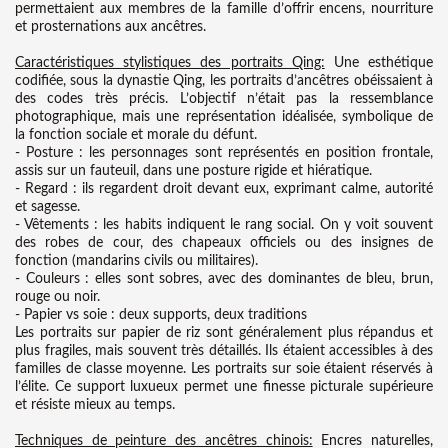
permettaient aux membres de la famille d’offrir encens, nourriture
et prosternations aux ancêtres.
Caractéristiques stylistiques des portraits Qing:
Une esthétique
codifiée, sous la dynastie Qing, les portraits d’ancêtres obéissaient à
des codes très précis. L’objectif n’était pas la ressemblance
photographique, mais une représentation idéalisée, symbolique de
la fonction sociale et morale du défunt.
- Posture : les personnages sont représentés en position frontale,
assis sur un fauteuil, dans une posture rigide et hiératique.
- Regard : ils regardent droit devant eux, exprimant calme, autorité
et sagesse.
- Vêtements : les habits indiquent le rang social. On y voit souvent
des robes de cour, des chapeaux officiels ou des insignes de
fonction (mandarins civils ou militaires).
- Couleurs : elles sont sobres, avec des dominantes de bleu, brun,
rouge ou noir.
- Papier vs soie : deux supports, deux traditions
Les portraits sur papier de riz sont généralement plus répandus et
plus fragiles, mais souvent très détaillés. Ils étaient accessibles à des
familles de classe moyenne. Les portraits sur soie étaient réservés à
l’élite. Ce support luxueux permet une finesse picturale supérieure
et résiste mieux au temps.
Techniques de peinture des ancêtres chinois:
Encres naturelles,