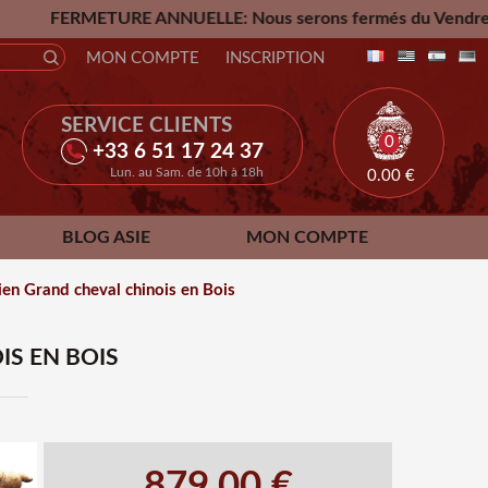
TURE ANNUELLE: Nous serons fermés du Vendredi 24 Juillet ju
MON COMPTE
INSCRIPTION
SERVICE CLIENTS
0
+33 6 51 17 24 37
Lun. au Sam. de 10h à 18h
0.00
€
BLOG ASIE
MON COMPTE
ien Grand cheval chinois en Bois
IS EN BOIS
879.00 €