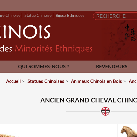
FERME
ure Chinoise
Statue Chinoise
Bijoux Ethniques
QUI SOMMES-NOUS ?
REVENDEURS
CONTACT
Accueil
>
Statues Chinoises
>
Animaux Chinois en Bois
>
Anc
ANCIEN GRAND CHEVAL CHINO